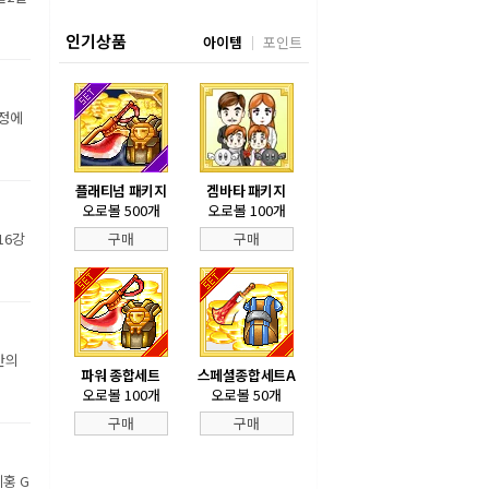
인기상품
아이템
포인트
장정에
플래티넘 패키지
겜바타 패키지
오로볼 500개
오로볼 100개
16강
구매
구매
만의
파워 종합세트
스페셜종합세트A
오로볼 100개
오로볼 50개
구매
구매
홍 G