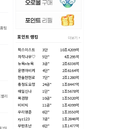
 홈팀
포인트 랭킹
더보기
팍스이스트
3단
10조4209억
자작나무♡
5단*
4조295억
뉴욕n뉴욕
3급*
2조6336억
운명아비켜
4단*
2조6164억
한솔현현로
7단*
2조1280억
충청도요정
24급*
1조8447억
매일신나
1단*
1조5678억
조별리
목검향
10급*
1조5020억
비비빅
11급*
1조4399억
우리영준
6단*
1조3550억
xyz123
7급*
1조2846억
무탄초난
6단*
1조1477억
월2일