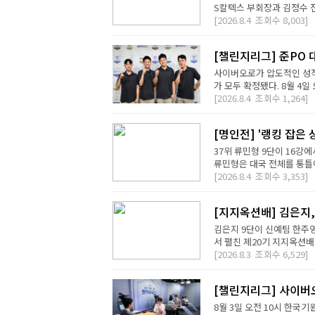
S칼텍스 부회장과 김정수 전
[2026.8.4
조회수
8,003]
[챌린지리그] 준PO 
사이버오로가 압도적인 성적
가 모두 확정됐다. 8월 4일 오
[2026.8.4
조회수
1,264]
[명인전] '랭킹 잡은 
37위 류민형 9단이 16강
류민형은 대국 전체를 통틀어
[2026.8.4
조회수
3,353]
[지지옥션배] 김은지,
김은지 9단이 신예팀 한주영
서 펼친 제20기 지지옥션배
[2026.8.3
조회수
6,529]
[챌린지리그] 사이버오
8월 3일 오전 10시 한국기