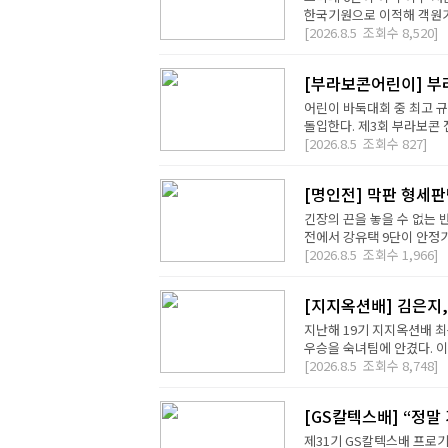
한국기원으로 이적해 객원기사
[2026.8.5
조회수
8,520]
[부라보콘어린이] 부
어린이 바둑대회 중 최고 
돌입한다. 제3회 부라보콘 
[2026.8.5
조회수
827]
[명인전] 막판 형세
긴장의 끈을 놓을 수 없는 
전에서 강유택 9단이 안정기 
[2026.8.5
조회수
1,966]
[지지옥션배] 김은지,
지난해 19기 지지옥션배 최
우승을 숙녀팀에 안겼다. 이번
[2026.8.5
조회수
8,748]
[GS칼텍스배] “정말
제31기 GS칼텍스배 프로기