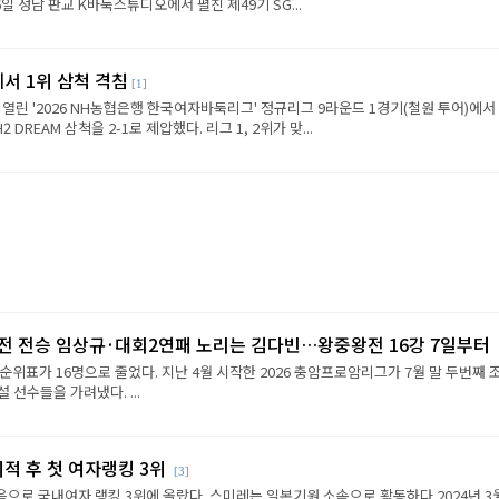
6일 성남 판교 K바둑스튜디오에서 펼친 제49기 SG...
에서 1위 삼척 격침
[1]
 열린 '2026 NH농협은행 한국여자바둑리그' 정규리그 9라운드 1경기(철원 투어)에서
REAM 삼척을 2-1로 제압했다. 리그 1, 2위가 맞...
2전 전승 임상규·대회2연패 노리는 김다빈…왕중왕전 16강 7일부터
순위표가 16명으로 줄었다. 지난 4월 시작한 2026 충암프로암리그가 7월 말 두번째 
선수들을 가려냈다. ...
이적 후 첫 여자랭킹 3위
[3]
음으로 국내여자 랭킹 3위에 올랐다. 스미레는 일본기원 소속으로 활동하다 2024년 3