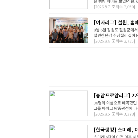
은 랭킹 차이를 보였던 판. 
[2026.8.7
조회수
7,050]
[여자리그] 철원, 홈
8월 6일 강원도 철원군에서
철원한탄강 주상절리길이 H2 D
[2026.8.6
조회수
2,735]
[충암프로암리그] 2
36명의 이름으로 빼곡했던 
그를 마치고 왕중왕전에 나설 
[2026.8.5
조회수
3,378]
[한국랭킹] 스미레, 
스미레 6단이 이적 이후 처