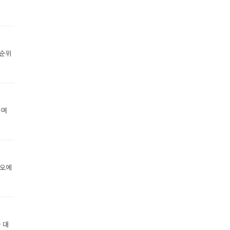
 순위
하며
디오에
 대