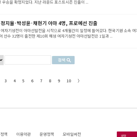
그 우승을 확정지었다. 지난 라운드 포스트시즌 진출이 ...
·정지율·박성윤·채현기 아마 4명, 프로예선 진출
성 여자기성전이 아마선발전을 시작으로 4개월간의 일정에 들어갔다. 한국기원 소속 여
 선수 32명이 출전한 제10회 해성 여자기성전 아마선발전은 1일과 ...
3
4
5
6
7
8
9
10
〉
호정책
이용약관
운영정책
모바일버전