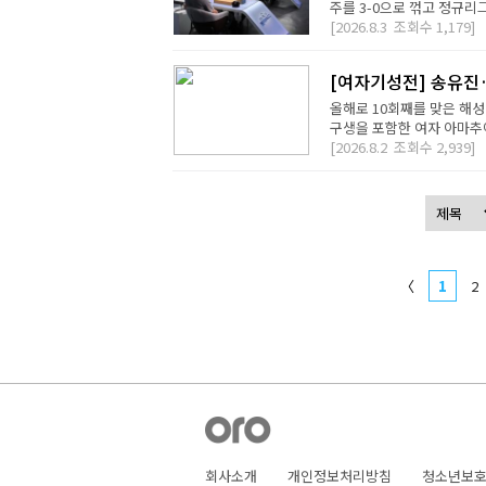
주를 3-0으로 꺾고 정규리
[2026.8.3
조회수
1,179]
[여자기성전] 송유진
올해로 10회째를 맞은 해
구생을 포함한 여자 아마추어
[2026.8.2
조회수
2,939]
〈
1
2
회사소개
개인정보처리방침
청소년보