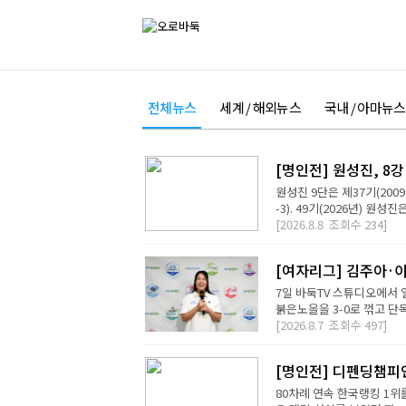
전체뉴스
세계 / 해외뉴스
국내 / 아마뉴스
[명인전] 원성진, 8
원성진 9단은 제37기(200
-3). 49기(2026년) 원성
[2026.8.8
조회수
234]
[여자리그] 김주아·이
7일 바둑TV 스튜디오에서
붉은노을을 3-0로 꺾고 단독
[2026.8.7
조회수
497]
[명인전] 디펜딩챔피
80차례 연속 한국랭킹 1위를