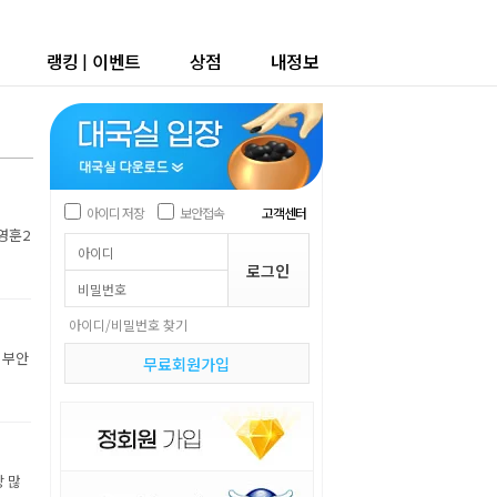
랭킹
|
이벤트
상점
내정보
아이디 저장
보안접속
고객센터
박영훈2
아이디/비밀번호 찾기
 부안
무료회원가입
장 많