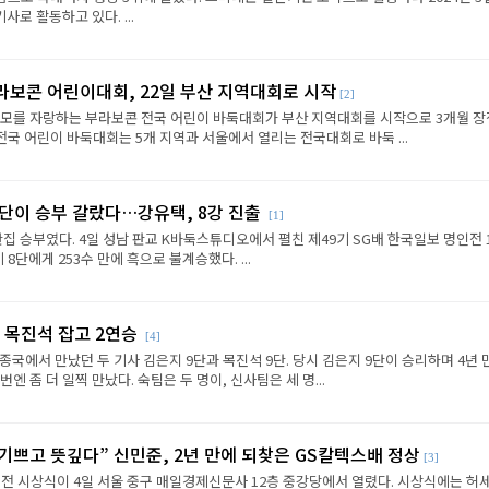
로 활동하고 있다. ...
라보콘 어린이대회, 22일 부산 지역대회로 시작
[2]
규모를 자랑하는 부라보콘 전국 어린이 바둑대회가 부산 지역대회를 시작으로 3개월 
전국 어린이 바둑대회는 5개 지역과 서울에서 열리는 전국대회로 바둑 ...
판단이 승부 갈랐다…강유택, 8강 진출
[1]
반집 승부였다. 4일 성남 판교 K바둑스튜디오에서 펼친 제49기 SG배 한국일보 명인전 
8단에게 253수 만에 흑으로 불계승했다. ...
 목진석 잡고 2연승
[4]
종국에서 만났던 두 기사 김은지 9단과 목진석 9단. 당시 김은지 9단이 승리하며 4년 
엔 좀 더 일찍 만났다. 숙팀은 두 명이, 신사팀은 세 명...
 기쁘고 뜻깊다” 신민준, 2년 만에 되찾은 GS칼텍스배 정상
[3]
전 시상식이 4일 서울 중구 매일경제신문사 12층 중강당에서 열렸다. 시상식에는 허세