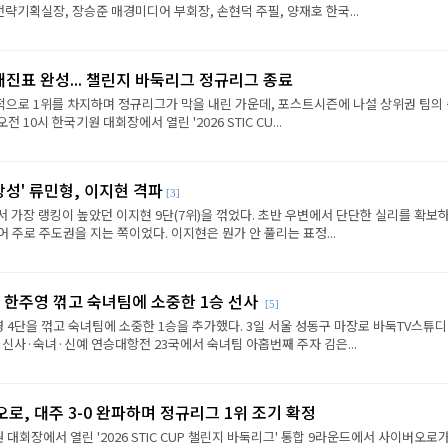
략기획실장, 장승준 매경미디어 부회장, 손현덕 주필, 양재호 한국...
대진표 완성... 챌린지 바둑리그 정규리그 종료
으로 1위를 차지하며 정규리그가 막을 내린 가운데, 포스트시즌에 나설 상위권 팀의
전 10시 한국기원 대회장에서 열린 '2026 STIC CU...
상성' 류민형, 이지현 격파
[3]
에서 가장 랭킹이 높았던 이지현 9단(7위)을 꺾었다. 초반 우변에서 단단한 실리를 확보
 주로 주도권을 지는 쪽이었다. 이지현은 뭔가 안 풀리는 표정...
 한주영 꺾고 숙녀팀에 소중한 1승 선사
[5]
 4단을 꺾고 숙녀팀에 소중한 1승을 추가했다. 3일 서울 성동구 마장로 바둑TV스튜
 신사·숙녀·신예 연승대항전 23국에서 숙녀팀 아홉번째 주자 김은...
로, 대주 3-0 완파하며 정규리그 1위 조기 확정
원 대회장에서 열린 '2026 STIC CUP 챌린지 바둑리그' 통합 9라운드에서 사이버오로가