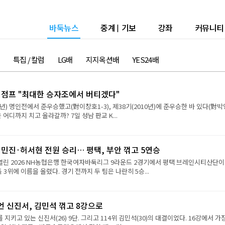
바둑뉴스
중계
|
기보
강좌
커뮤니티
특집 / 칼럼
LG배
지지옥션배
YES24배
강 점프 "최대한 승자조에서 버티겠다"
9년) 명인전에서 준우승했고(對이창호1-3), 제38기(2010년)에 준우승한 바 있다(對
진은 어디까지 치고 올라갈까? 7일 성남 판교 K...
민진·허서현 전원 승리… 평택, 부안 꺾고 5연승
 열린 2026 NH농협은행 한국여자바둑리그 9라운드 2경기에서 평택 브레인시티산단이
 3위에 이름을 올렸다. 경기 전까지 두 팀은 나란히 5승...
언 신진서, 김민석 꺾고 8강으로
 지키고 있는 신진서(26) 9단. 그리고 114위 김민석(30)의 대결이었다. 16강에서 가