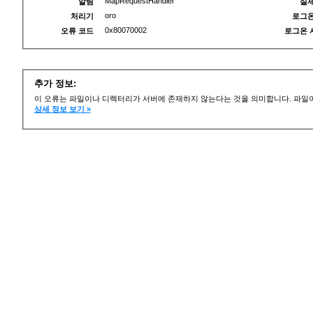
MapRequestHandler
알림
실제
oro
처리기
로그온
0x80070002
오류 코드
로그온 
추가 정보:
이 오류는 파일이나 디렉터리가 서버에 존재하지 않는다는 것을 의미합니다. 파일이
상세 정보 보기 »