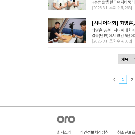
H농협은행 한국여자바둑리그 
[2026.8.1
조회수
5,263]
[시니어대회] 최명훈
최명훈 9단이 시니어대회에서
결승(단판)에서 양건 9단에게 
[2026.8.1
조회수
4,052]
〈
1
2
회사소개
개인정보처리방침
청소년보