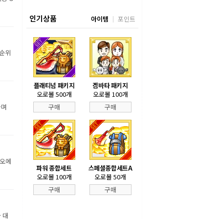
인기상품
아이템
포인트
 순위
플래티넘 패키지
겜바타 패키지
오로볼 500개
오로볼 100개
하며
구매
구매
디오에
파워 종합세트
스페셜종합세트A
오로볼 100개
오로볼 50개
구매
구매
 대