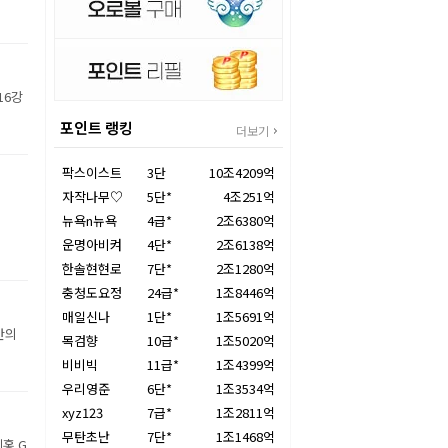
16강
포인트 랭킹
더보기
팍스이스트
3단
10조4209억
자작나무♡
5단*
4조251억
뉴욕n뉴욕
4급*
2조6380억
운명아비켜
4단*
2조6138억
한솔현현로
7단*
2조1280억
충청도요정
24급*
1조8446억
매일신나
1단*
1조5691억
만의
목검향
10급*
1조5020억
비비빅
11급*
1조4399억
우리영준
6단*
1조3534억
xyz123
7급*
1조2811억
무탄초난
7단*
1조1468억
홍 G