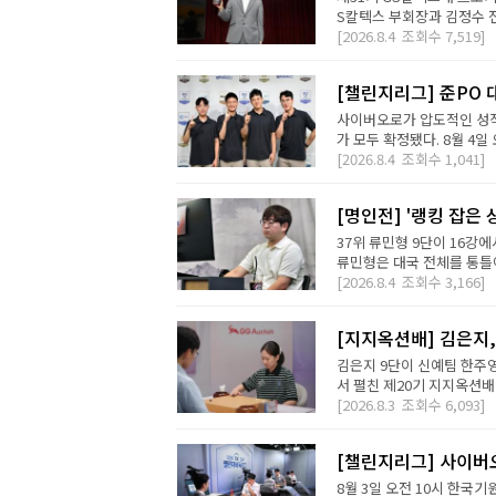
S칼텍스 부회장과 김정수 전
[2026.8.4
조회수
7,519]
[챌린지리그] 준PO 
사이버오로가 압도적인 성적
가 모두 확정됐다. 8월 4일 오
[2026.8.4
조회수
1,041]
[명인전] '랭킹 잡은 
37위 류민형 9단이 16강
류민형은 대국 전체를 통틀어
[2026.8.4
조회수
3,166]
[지지옥션배] 김은지,
김은지 9단이 신예팀 한주영
서 펼친 제20기 지지옥션배
[2026.8.3
조회수
6,093]
[챌린지리그] 사이버오
8월 3일 오전 10시 한국기