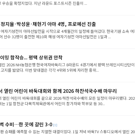
그 우승을 확정지었다. 지난 라운드 포스트시즌 진출이 ...
·정지율·박성윤·채현기 아마 4명, 프로예선 진출
성 여자기성전이 아마선발전을 시작으로 4개월간의 일정에 들어갔다. 한국기원 소속 여
 선수 32명이 출전한 제10회 해성 여자기성전 아마선발전은 1일과 ...
이밍 합작승... 평택 상위권 안착
열린 2026 NH농협은행 한국여자바둑리그 8라운드 4경기에서 평택 브레인시티산단이
 고지를 밟았다. 이번 맞대결은 각각 4위와 5위에 자리한 중위...
서 열린 어린이 바둑대회와 함께 2026 하찬석국수배 마무리
서 열린 어린이 바둑대회를 끝으로 2026 하찬석국수배의 모든 일정이 마무리됐다. 202
 1일 합천군 다목적체육관에서 어린이 참가자와 학부모 등 30...
벽 수비…한 끗에 갈린 3-0
[1]
판 승패를 예측할 수 없는 치열한 대결이었다. 1일 저녁 바둑TV 스튜디오에서 열린 202