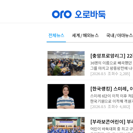
전체뉴스
세계 / 해외뉴스
국내 / 아마뉴스
[충암프로암리그] 2
36명의 이름으로 빼곡했던 
그를 마치고 왕중왕전에 나설 
[2026.8.5
조회수
2,285]
[한국랭킹] 스미레, 
스미레 6단이 이적 이후 처
한국기원으로 이적해 객원기사
[2026.8.5
조회수
4,882]
[부라보콘어린이] 부
어린이 바둑대회 중 최고 