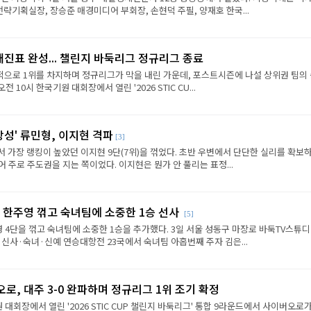
략기획실장, 장승준 매경미디어 부회장, 손현덕 주필, 양재호 한국...
대진표 완성... 챌린지 바둑리그 정규리그 종료
으로 1위를 차지하며 정규리그가 막을 내린 가운데, 포스트시즌에 나설 상위권 팀의
전 10시 한국기원 대회장에서 열린 '2026 STIC CU...
상성' 류민형, 이지현 격파
[3]
에서 가장 랭킹이 높았던 이지현 9단(7위)을 꺾었다. 초반 우변에서 단단한 실리를 확보
 주로 주도권을 지는 쪽이었다. 이지현은 뭔가 안 풀리는 표정...
 한주영 꺾고 숙녀팀에 소중한 1승 선사
[5]
 4단을 꺾고 숙녀팀에 소중한 1승을 추가했다. 3일 서울 성동구 마장로 바둑TV스튜
 신사·숙녀·신예 연승대항전 23국에서 숙녀팀 아홉번째 주자 김은...
로, 대주 3-0 완파하며 정규리그 1위 조기 확정
원 대회장에서 열린 '2026 STIC CUP 챌린지 바둑리그' 통합 9라운드에서 사이버오로가