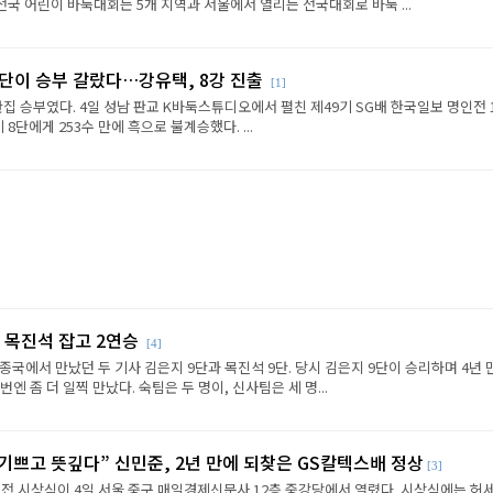
전국 어린이 바둑대회는 5개 지역과 서울에서 열리는 전국대회로 바둑 ...
판단이 승부 갈랐다…강유택, 8강 진출
[1]
반집 승부였다. 4일 성남 판교 K바둑스튜디오에서 펼친 제49기 SG배 한국일보 명인전 
8단에게 253수 만에 흑으로 불계승했다. ...
 목진석 잡고 2연승
[4]
종국에서 만났던 두 기사 김은지 9단과 목진석 9단. 당시 김은지 9단이 승리하며 4년 
엔 좀 더 일찍 만났다. 숙팀은 두 명이, 신사팀은 세 명...
 기쁘고 뜻깊다” 신민준, 2년 만에 되찾은 GS칼텍스배 정상
[3]
전 시상식이 4일 서울 중구 매일경제신문사 12층 중강당에서 열렸다. 시상식에는 허세