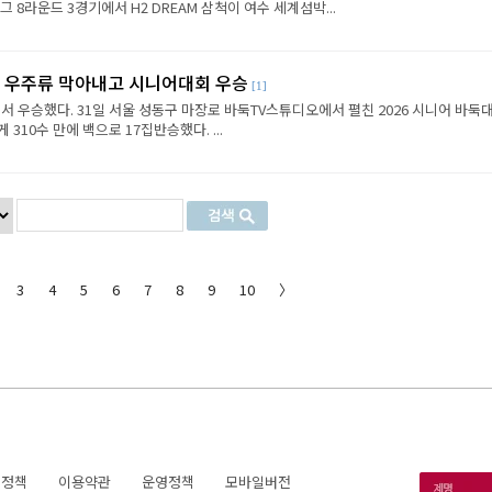
8라운드 3경기에서 H2 DREAM 삼척이 여수 세계섬박...
, 우주류 막아내고 시니어대회 우승
[1]
 우승했다. 31일 서울 성동구 마장로 바둑TV스튜디오에서 펼친 2026 시니어 바둑
310수 만에 백으로 17집반승했다. ...
3
4
5
6
7
8
9
10
〉
호정책
이용약관
운영정책
모바일버전