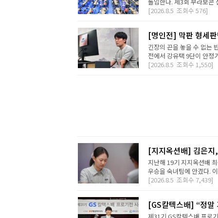
돌입한다. 제3회 부라보콘 
[2026.8.5
조회수
576]
[명인전] 막판 형세
긴장의 끈을 놓을 수 없는 
전에서 강유택 9단이 안정기 
[2026.8.5
조회수
1,550]
[지지옥션배] 김은지,
지난해 19기 지지옥션배 최
우승을 숙녀팀에 안겼다. 이번
[2026.8.5
조회수
7,439]
[GS칼텍스배] “정말
제31기 GS칼텍스배 프로기