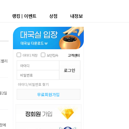
랭킹
|
이벤트
상점
내정보
아이디 저장
보안접속
고객센터
조별리
아이디/비밀번호 찾기
월2일
무료회원가입
장정에