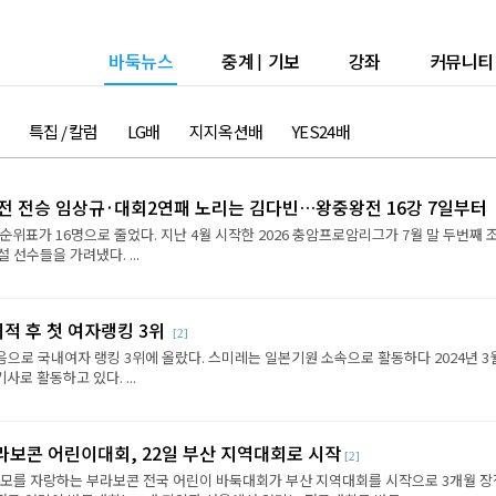
바둑뉴스
중계
|
기보
강좌
커뮤니티
특집 / 칼럼
LG배
지지옥션배
YES24배
2전 전승 임상규·대회2연패 노리는 김다빈…왕중왕전 16강 7일부터
순위표가 16명으로 줄었다. 지난 4월 시작한 2026 충암프로암리그가 7월 말 두번째 
선수들을 가려냈다. ...
이적 후 첫 여자랭킹 3위
[2]
음으로 국내여자 랭킹 3위에 올랐다. 스미레는 일본기원 소속으로 활동하다 2024년 3
로 활동하고 있다. ...
라보콘 어린이대회, 22일 부산 지역대회로 시작
[2]
규모를 자랑하는 부라보콘 전국 어린이 바둑대회가 부산 지역대회를 시작으로 3개월 