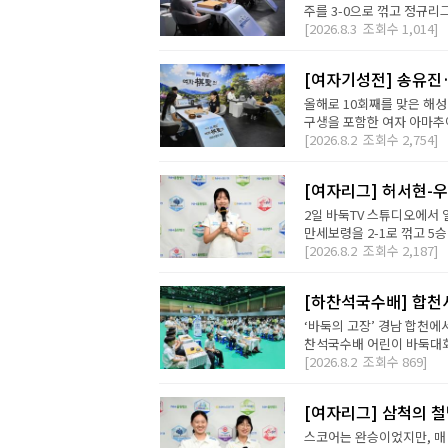
주를 3-0으로 꺾고 정규리
[2026.8.3
조회수
1,014]
[여자기성전] 송유진
올해로 10회째를 맞은 해
구생을 포함한 여자 아마추어
[2026.8.2
조회수
2,754]
[여자리그] 허서현-우
2일 바둑TV 스튜디오에서 
만세보령을 2-1로 꺾고 5승
[2026.8.2
조회수
2,187]
[하찬석국수배] 합천
‘바둑의 고장’ 경남 합천에
찬석국수배 어린이 바둑대회는
[2026.8.2
조회수
869]
[여자리그] 삼척의 철
스코어는 완승이었지만, 매 