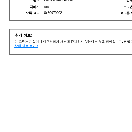
MapRequestHandler
알림
실제
oro
처리기
로그온
0x80070002
오류 코드
로그온 
추가 정보:
이 오류는 파일이나 디렉터리가 서버에 존재하지 않는다는 것을 의미합니다. 파일이
상세 정보 보기 »