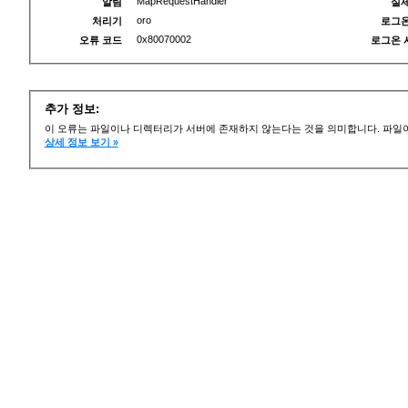
MapRequestHandler
알림
실제
oro
처리기
로그온
0x80070002
오류 코드
로그온 
추가 정보:
이 오류는 파일이나 디렉터리가 서버에 존재하지 않는다는 것을 의미합니다. 파일이
상세 정보 보기 »