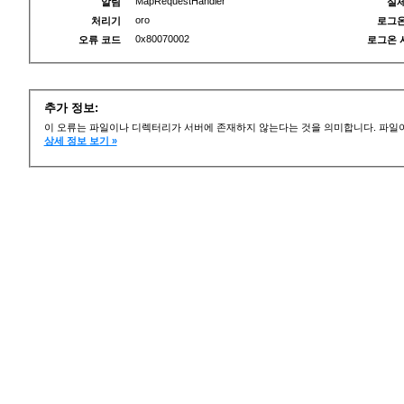
MapRequestHandler
알림
실제
oro
처리기
로그온
0x80070002
오류 코드
로그온 
추가 정보:
이 오류는 파일이나 디렉터리가 서버에 존재하지 않는다는 것을 의미합니다. 파일이
상세 정보 보기 »