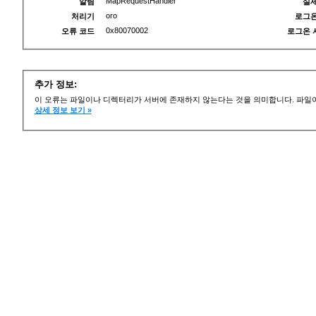
MapRequestHandler
알림
실제
oro
처리기
로그온
0x80070002
오류 코드
로그온 
추가 정보:
이 오류는 파일이나 디렉터리가 서버에 존재하지 않는다는 것을 의미합니다. 파일이
상세 정보 보기 »