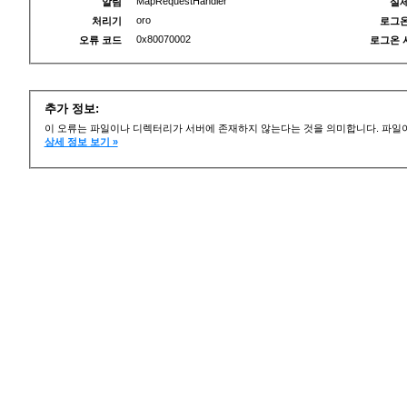
MapRequestHandler
알림
실제
oro
처리기
로그온
0x80070002
오류 코드
로그온 
추가 정보:
이 오류는 파일이나 디렉터리가 서버에 존재하지 않는다는 것을 의미합니다. 파일이
상세 정보 보기 »