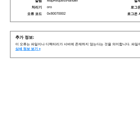
MapRequestHandler
알림
실제
oro
처리기
로그온
0x80070002
오류 코드
로그온 
추가 정보:
이 오류는 파일이나 디렉터리가 서버에 존재하지 않는다는 것을 의미합니다. 파일이
상세 정보 보기 »