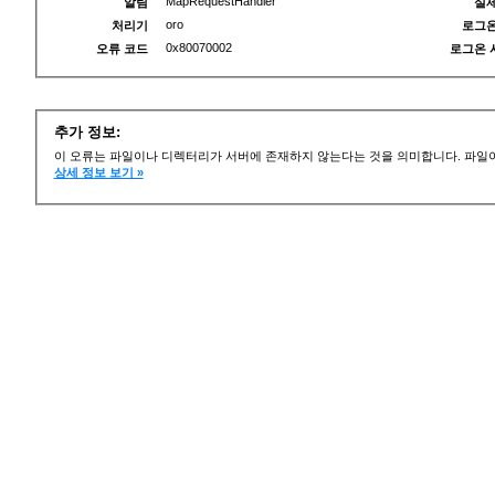
MapRequestHandler
알림
실제
oro
처리기
로그온
0x80070002
오류 코드
로그온 
추가 정보:
이 오류는 파일이나 디렉터리가 서버에 존재하지 않는다는 것을 의미합니다. 파일이
상세 정보 보기 »