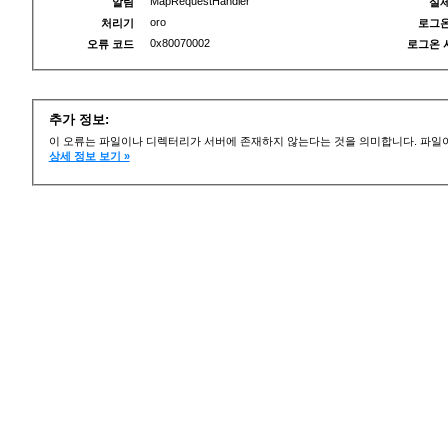
MapRequestHandler
알림
실제
oro
처리기
로그온
0x80070002
오류 코드
로그온 
추가 정보:
이 오류는 파일이나 디렉터리가 서버에 존재하지 않는다는 것을 의미합니다. 파일이
상세 정보 보기 »