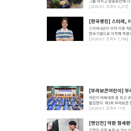
그를 마치고 왕중왕전에 나설 
[2026.8.5
조회수
3,273]
[한국랭킹] 스미레, 
스미레 6단이 이적 이후 처
한국기원으로 이적해 객원기사
[2026.8.5
조회수
7,786]
[부라보콘어린이] 부
어린이 바둑대회 중 최고 
돌입한다. 제3회 부라보콘 
[2026.8.5
조회수
774]
[명인전] 막판 형세
긴장의 끈을 놓을 수 없는 