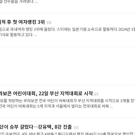
선수들을 가려냈다. ...
이적 후 첫 여자랭킹 3위
[3]
음으로 국내여자 랭킹 3위에 올랐다. 스미레는 일본기원 소속으로 활동하다 2024년 3
로 활동하고 있다. ...
라보콘 어린이대회, 22일 부산 지역대회로 시작
[2]
규모를 자랑하는 부라보콘 전국 어린이 바둑대회가 부산 지역대회를 시작으로 3개월 
전국 어린이 바둑대회는 5개 지역과 서울에서 열리는 전국대회로 바둑 ...
판단이 승부 갈랐다…강유택, 8강 진출
[1]
반집 승부였다. 4일 성남 판교 K바둑스튜디오에서 펼친 제49기 SG배 한국일보 명인전 