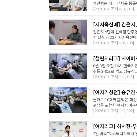
류민형은 대국 전체를 통틀어
[2026.8.4
조회수
3,315]
[지지옥션배] 김은지,
김은지 9단이 신예팀 한주영
서 펼친 제20기 지지옥션배
[2026.8.3
조회수
6,408]
[챌린지리그] 사이버오
8월 3일 오전 10시 한국기
주를 3-0으로 꺾고 정규리
[2026.8.3
조회수
1,145]
[여자기성전] 송유진
올해로 10회째를 맞은 해
구생을 포함한 여자 아마추어
[2026.8.2
조회수
2,897]
[여자리그] 허서현-우
2일 바둑TV 스튜디오에서 