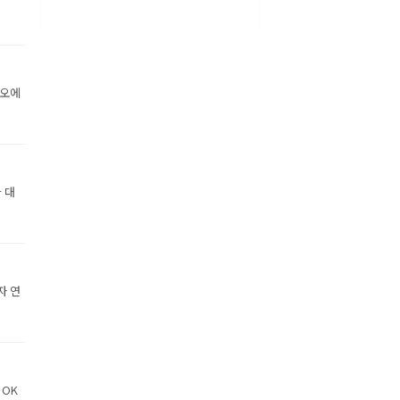
디오에
 대
자 연
 OK