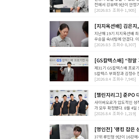
전에서 강유택 9단이 안정기 
[2026.8.5
조회수
1,905]
[지지옥션배] 김은지,
지난해 19기 지지옥션배 최
우승을 숙녀팀에 안겼다. 이번
[2026.8.5
조회수
8,307]
[GS칼텍스배] “정말
제31기 GS칼텍스배 프로기
S칼텍스 부회장과 김정수 전
[2026.8.4
조회수
7,945]
[챌린지리그] 준PO 
사이버오로가 압도적인 성적
가 모두 확정됐다. 8월 4일 오
[2026.8.4
조회수
1,219]
[명인전] '랭킹 잡은 
37위 류민형 9단이 16강