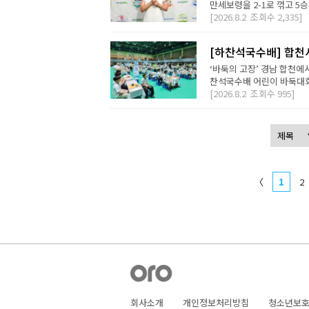
만세보령을 2-1로 꺾고 5승
[2026.8.2
조회수
2,335]
[하찬석국수배] 합천
‘바둑의 고장’ 경남 합천에
찬석국수배 어린이 바둑대회는
[2026.8.2
조회수
995]
〈
1
2
회사소개
개인정보처리방침
청소년보