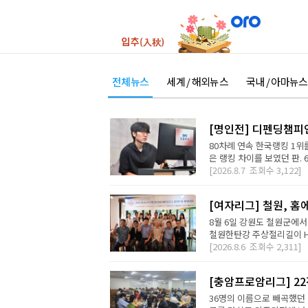
전체뉴스
세계 / 해외뉴스
국내 / 아마뉴스
[명인전] 디펜딩챔피
80차례 연속 한국랭킹 1위를
은 랭킹 차이를 보였던 판. 
[2026.8.7
조회수
3,122]
[여자리그] 철원, 홈
8월 6일 강원도 철원군에서
철원한탄강 주상절리길이 H2 D
[2026.8.6
조회수
2,311]
[충암프로암리그] 2
36명의 이름으로 빼곡했던 