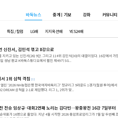
바둑뉴스
중계
|
기보
강좌
커뮤니티
특집 / 칼럼
LG배
지지옥션배
YES24배
언 신진서, 김민석 꺾고 8강으로
 지키고 있는 신진서(26) 9단. 그리고 114위 김민석(30)의 대결이었다. 16강에서 가
6일 성남 판교 K바둑스튜디오에서 펼친 제49기 SG...
에서 1위 삼척 격침
[1]
 열린 '2026 NH농협은행 한국여자바둑리그' 정규리그 9라운드 1경기(철원 투어)에서
REAM 삼척을 2-1로 제압했다. 리그 1, 2위가 맞...
2전 전승 임상규·대회2연패 노리는 김다빈…왕중왕전 16강 7일부터
순위표가 16명으로 줄었다. 지난 4월 시작한 2026 충암프로암리그가 7월 말 두번째 