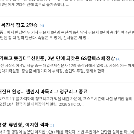
8단에게 253수 만에 흑으로 불계승했다. ...
 목진석 잡고 2연승
[4]
종국에서 만났던 두 기사 김은지 9단과 목진석 9단. 당시 김은지 9단이 승리하며 4년 
엔 좀 더 일찍 만났다. 숙팀은 두 명이, 신사팀은 세 명...
 기쁘고 뜻깊다” 신민준, 2년 만에 되찾은 GS칼텍스배 정상
[3]
전 시상식이 4일 서울 중구 매일경제신문사 12층 중강당에서 열렸다. 시상식에는 허세
략기획실장, 장승준 매경미디어 부회장, 손현덕 주필, 양재호 한국...
대진표 완성... 챌린지 바둑리그 정규리그 종료
으로 1위를 차지하며 정규리그가 막을 내린 가운데, 포스트시즌에 나설 상위권 팀의
전 10시 한국기원 대회장에서 열린 '2026 STIC CU...
상성' 류민형, 이지현 격파
[3]
에서 가장 랭킹이 높았던 이지현 9단(7위)을 꺾었다. 초반 우변에서 단단한 실리를 확보