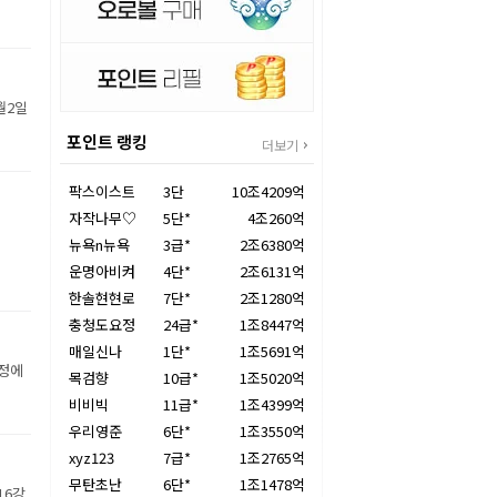
월2일
포인트 랭킹
더보기
팍스이스트
3단
10조4209억
자작나무♡
5단*
4조260억
뉴욕n뉴욕
3급*
2조6380억
운명아비켜
4단*
2조6131억
한솔현현로
7단*
2조1280억
충청도요정
24급*
1조8447억
매일신나
1단*
1조5691억
장정에
목검향
10급*
1조5020억
비비빅
11급*
1조4399억
우리영준
6단*
1조3550억
xyz123
7급*
1조2765억
무탄초난
6단*
1조1478억
16강