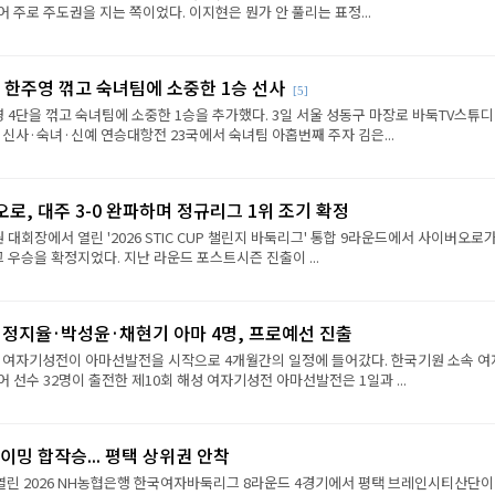
 주로 주도권을 지는 쪽이었다. 이지현은 뭔가 안 풀리는 표정...
 한주영 꺾고 숙녀팀에 소중한 1승 선사
[5]
 4단을 꺾고 숙녀팀에 소중한 1승을 추가했다. 3일 서울 성동구 마장로 바둑TV스튜
 신사·숙녀·신예 연승대항전 23국에서 숙녀팀 아홉번째 주자 김은...
로, 대주 3-0 완파하며 정규리그 1위 조기 확정
원 대회장에서 열린 '2026 STIC CUP 챌린지 바둑리그' 통합 9라운드에서 사이버오로가
그 우승을 확정지었다. 지난 라운드 포스트시즌 진출이 ...
·정지율·박성윤·채현기 아마 4명, 프로예선 진출
성 여자기성전이 아마선발전을 시작으로 4개월간의 일정에 들어갔다. 한국기원 소속 여
 선수 32명이 출전한 제10회 해성 여자기성전 아마선발전은 1일과 ...
이밍 합작승... 평택 상위권 안착
열린 2026 NH농협은행 한국여자바둑리그 8라운드 4경기에서 평택 브레인시티산단이