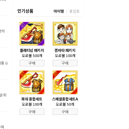
인기상품
아이템
포인트
만의
플래티넘 패키지
겜바타 패키지
오로볼 500개
오로볼 100개
홍 G
구매
구매
 순위
파워 종합세트
스페셜종합세트A
오로볼 100개
오로볼 50개
구매
구매
하며