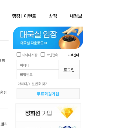
랭킹
|
이벤트
상점
내정보
아이디 저장
보안접속
고객센터
장 많
아이디/비밀번호 찾기
 홈팀
무료회원가입
조별리