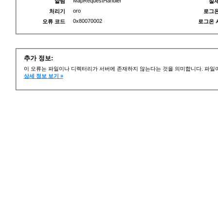
MapRequestHandler
알림
실제
oro
처리기
로그온
0x80070002
오류 코드
로그온 
추가 정보:
이 오류는 파일이나 디렉터리가 서버에 존재하지 않는다는 것을 의미합니다. 파일이
상세 정보 보기 »