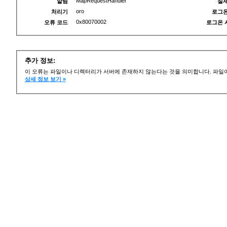
MapRequestHandler
알림
실제
oro
처리기
로그온
0x80070002
오류 코드
로그온 
추가 정보:
이 오류는 파일이나 디렉터리가 서버에 존재하지 않는다는 것을 의미합니다. 파일이
상세 정보 보기 »