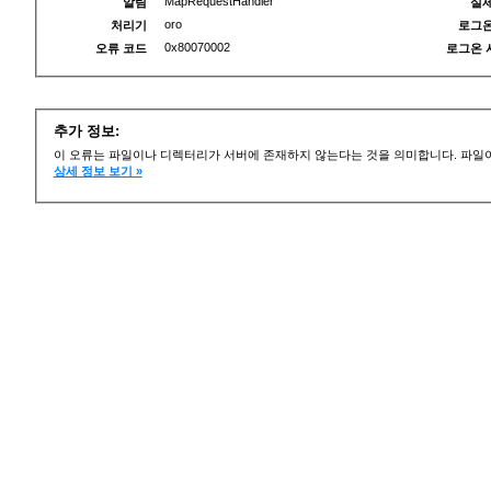
MapRequestHandler
알림
실제
oro
처리기
로그온
0x80070002
오류 코드
로그온 
추가 정보:
이 오류는 파일이나 디렉터리가 서버에 존재하지 않는다는 것을 의미합니다. 파일이
상세 정보 보기 »