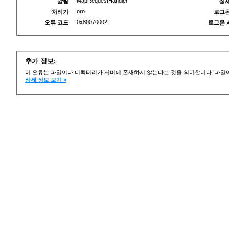
MapRequestHandler
알림
실제
oro
처리기
로그온
0x80070002
오류 코드
로그온 
추가 정보:
이 오류는 파일이나 디렉터리가 서버에 존재하지 않는다는 것을 의미합니다. 파일이
상세 정보 보기 »