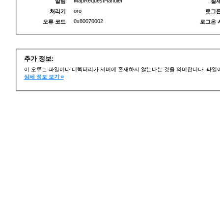
MapRequestHandler
알림
실제
oro
처리기
로그온
0x80070002
오류 코드
로그온 
추가 정보:
이 오류는 파일이나 디렉터리가 서버에 존재하지 않는다는 것을 의미합니다. 파일이
상세 정보 보기 »