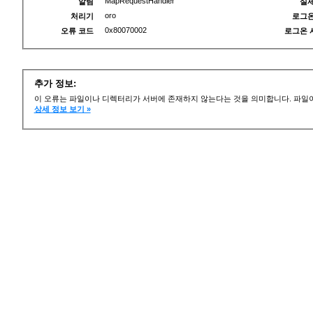
MapRequestHandler
알림
실제
oro
처리기
로그온
0x80070002
오류 코드
로그온 
추가 정보:
이 오류는 파일이나 디렉터리가 서버에 존재하지 않는다는 것을 의미합니다. 파일이
상세 정보 보기 »