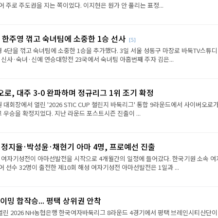
 주로 주도권을 지는 쪽이었다. 이지현은 뭔가 안 풀리는 표정...
 한주영 꺾고 숙녀팀에 소중한 1승 선사
[5]
 4단을 꺾고 숙녀팀에 소중한 1승을 추가했다. 3일 서울 성동구 마장로 바둑TV스튜
 신사·숙녀·신예 연승대항전 23국에서 숙녀팀 아홉번째 주자 김은...
로, 대주 3-0 완파하며 정규리그 1위 조기 확정
원 대회장에서 열린 '2026 STIC CUP 챌린지 바둑리그' 통합 9라운드에서 사이버오로가
그 우승을 확정지었다. 지난 라운드 포스트시즌 진출이 ...
·정지율·박성윤·채현기 아마 4명, 프로예선 진출
성 여자기성전이 아마선발전을 시작으로 4개월간의 일정에 들어갔다. 한국기원 소속 여
 선수 32명이 출전한 제10회 해성 여자기성전 아마선발전은 1일과 ...
이밍 합작승... 평택 상위권 안착
열린 2026 NH농협은행 한국여자바둑리그 8라운드 4경기에서 평택 브레인시티산단이