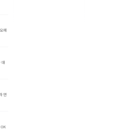
디오에
 대
자 연
 OK