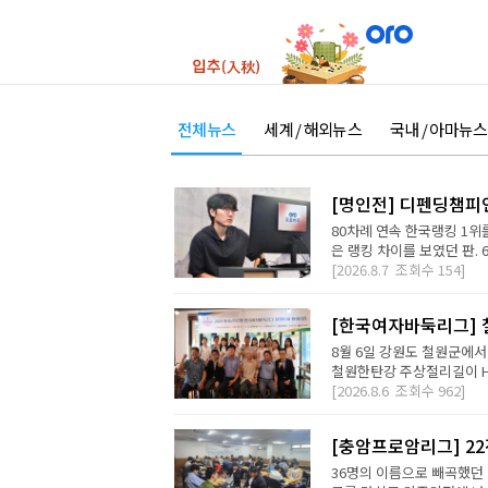
전체뉴스
세계 / 해외뉴스
국내 / 아마뉴스
[명인전] 디펜딩챔피
80차례 연속 한국랭킹 1위를
은 랭킹 차이를 보였던 판. 
[2026.8.7
조회수
154]
[한국여자바둑리그] 철
8월 6일 강원도 철원군에서
철원한탄강 주상절리길이 H2 D
[2026.8.6
조회수
962]
[충암프로암리그] 2
36명의 이름으로 빼곡했던 