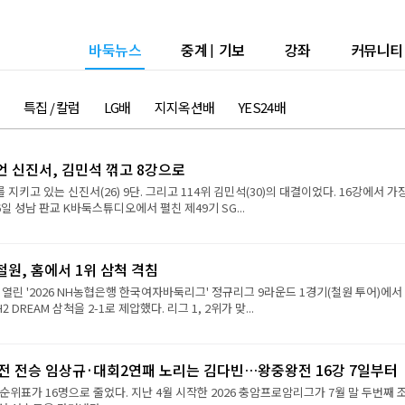
바둑뉴스
중계
|
기보
강좌
커뮤니티
특집 / 칼럼
LG배
지지옥션배
YES24배
언 신진서, 김민석 꺾고 8강으로
 지키고 있는 신진서(26) 9단. 그리고 114위 김민석(30)의 대결이었다. 16강에서 가
6일 성남 판교 K바둑스튜디오에서 펼친 제49기 SG...
원, 홈에서 1위 삼척 격침
 열린 '2026 NH농협은행 한국여자바둑리그' 정규리그 9라운드 1경기(철원 투어)에서
REAM 삼척을 2-1로 제압했다. 리그 1, 2위가 맞...
2전 전승 임상규·대회2연패 노리는 김다빈…왕중왕전 16강 7일부터
순위표가 16명으로 줄었다. 지난 4월 시작한 2026 충암프로암리그가 7월 말 두번째 