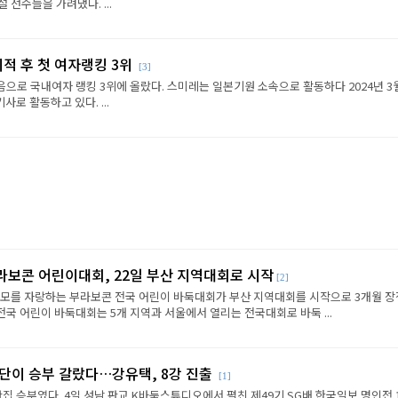
선수들을 가려냈다. ...
이적 후 첫 여자랭킹 3위
[3]
음으로 국내여자 랭킹 3위에 올랐다. 스미레는 일본기원 소속으로 활동하다 2024년 3
로 활동하고 있다. ...
라보콘 어린이대회, 22일 부산 지역대회로 시작
[2]
규모를 자랑하는 부라보콘 전국 어린이 바둑대회가 부산 지역대회를 시작으로 3개월 
전국 어린이 바둑대회는 5개 지역과 서울에서 열리는 전국대회로 바둑 ...
판단이 승부 갈랐다…강유택, 8강 진출
[1]
반집 승부였다. 4일 성남 판교 K바둑스튜디오에서 펼친 제49기 SG배 한국일보 명인전 