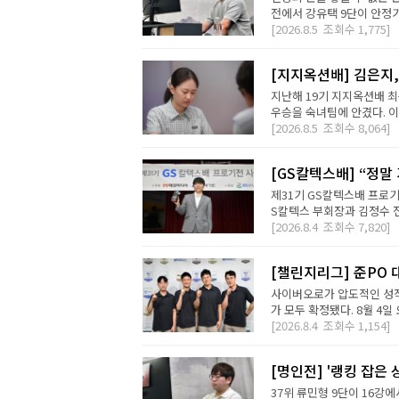
전에서 강유택 9단이 안정기 
[2026.8.5
조회수
1,775]
[지지옥션배] 김은지,
지난해 19기 지지옥션배 최
우승을 숙녀팀에 안겼다. 이번
[2026.8.5
조회수
8,064]
[GS칼텍스배] “정말
제31기 GS칼텍스배 프로기
S칼텍스 부회장과 김정수 전
[2026.8.4
조회수
7,820]
[챌린지리그] 준PO 
사이버오로가 압도적인 성적
가 모두 확정됐다. 8월 4일 오
[2026.8.4
조회수
1,154]
[명인전] '랭킹 잡은 
37위 류민형 9단이 16강