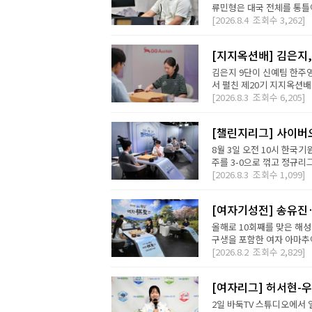
류민형은 대국 전체를 통틀어
[2026.8.4
조회수
3,262]
[지지옥션배] 김은지,
김은지 9단이 신예팀 한주영
서 펼친 제20기 지지옥션배
[2026.8.3
조회수
6,205]
[챌린지리그] 사이버오
8월 3일 오전 10시 한국기
주를 3-0으로 꺾고 정규리
[2026.8.3
조회수
1,099]
[여자기성전] 송유진
올해로 10회째를 맞은 해
구생을 포함한 여자 아마추어
[2026.8.2
조회수
2,829]
[여자리그] 허서현-우
2일 바둑TV 스튜디오에서 