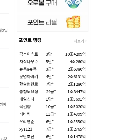
월2일
포인트 랭킹
더보기
팍스이스트
3단
10조4209억
자작나무♡
5단*
4조260억
뉴욕n뉴욕
3급*
2조6380억
운명아비켜
4단*
2조6131억
한솔현현로
7단*
2조1280억
충청도요정
24급*
1조8447억
매일신나
1단*
1조5691억
장정에
목검향
10급*
1조5020억
비비빅
11급*
1조4399억
우리영준
6단*
1조3550억
xyz123
7급*
1조2765억
무탄초난
6단*
1조1478억
16강