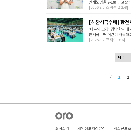
만세보령을 2-1로 꺾고 5승
[2026.8.2
조회수
2,259]
[하찬석국수배] 합천
‘바둑의 고장’ 경남 합천에
찬석국수배 어린이 바둑대회는
[2026.8.2
조회수
936]
〈
1
2
회사소개
개인정보처리방침
청소년보