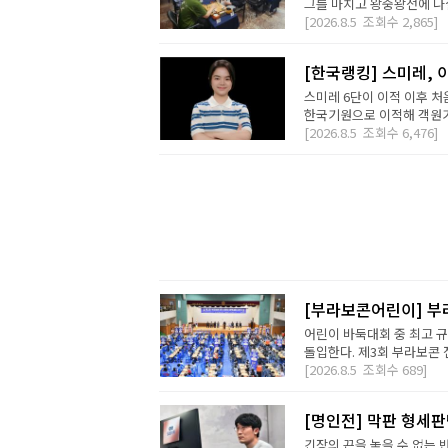
그를 마치고 왕중왕전에 나설 
[2026.8.5
조회수
2,865]
[한국랭킹] 스미레, 
스미레 6단이 이적 이후 처
한국기원으로 이적해 객원기사
[2026.8.5
조회수
6,476]
[부라보콘어린이] 부
어린이 바둑대회 중 최고 
돌입한다. 제3회 부라보콘 
[2026.8.5
조회수
689]
[명인전] 막판 형세
긴장의 끈을 놓을 수 없는 