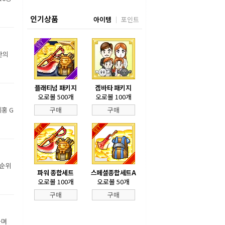
인기상품
아이템
포인트
만의
플래티넘 패키지
겜바타 패키지
오로볼 500개
오로볼 100개
홍 G
구매
구매
 순위
파워 종합세트
스페셜종합세트A
오로볼 100개
오로볼 50개
구매
구매
하며