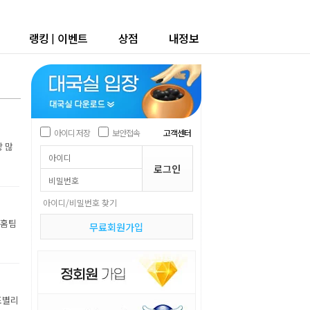
랭킹
|
이벤트
상점
내정보
아이디 저장
보안접속
고객센터
장 많
아이디/비밀번호 찾기
 홈팀
무료회원가입
조별리