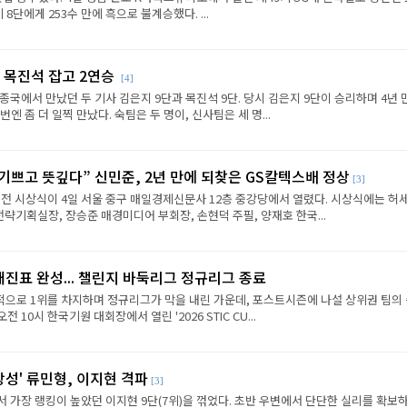
8단에게 253수 만에 흑으로 불계승했다. ...
 목진석 잡고 2연승
[4]
종국에서 만났던 두 기사 김은지 9단과 목진석 9단. 당시 김은지 9단이 승리하며 4년 
엔 좀 더 일찍 만났다. 숙팀은 두 명이, 신사팀은 세 명...
 기쁘고 뜻깊다” 신민준, 2년 만에 되찾은 GS칼텍스배 정상
[3]
전 시상식이 4일 서울 중구 매일경제신문사 12층 중강당에서 열렸다. 시상식에는 허세
략기획실장, 장승준 매경미디어 부회장, 손현덕 주필, 양재호 한국...
대진표 완성... 챌린지 바둑리그 정규리그 종료
으로 1위를 차지하며 정규리그가 막을 내린 가운데, 포스트시즌에 나설 상위권 팀의
전 10시 한국기원 대회장에서 열린 '2026 STIC CU...
상성' 류민형, 이지현 격파
[3]
에서 가장 랭킹이 높았던 이지현 9단(7위)을 꺾었다. 초반 우변에서 단단한 실리를 확보