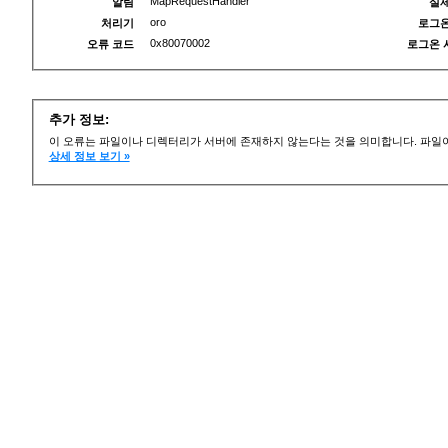
MapRequestHandler
알림
실제
oro
처리기
로그온
0x80070002
오류 코드
로그온 
추가 정보:
이 오류는 파일이나 디렉터리가 서버에 존재하지 않는다는 것을 의미합니다. 파일이
상세 정보 보기 »