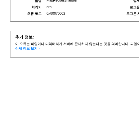
MapRequestHandler
알림
실제
oro
처리기
로그온
0x80070002
오류 코드
로그온 
추가 정보:
이 오류는 파일이나 디렉터리가 서버에 존재하지 않는다는 것을 의미합니다. 파일이
상세 정보 보기 »