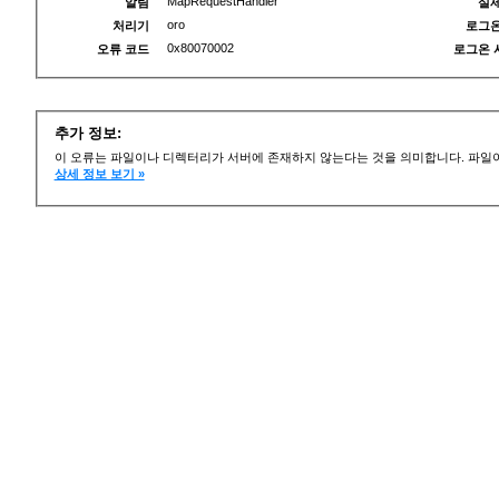
MapRequestHandler
알림
실제
oro
처리기
로그온
0x80070002
오류 코드
로그온 
추가 정보:
이 오류는 파일이나 디렉터리가 서버에 존재하지 않는다는 것을 의미합니다. 파일이
상세 정보 보기 »