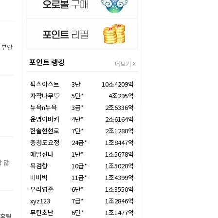
 부안
포인트 랭킹
더보기
팍스이스트
3단
10조4209억
자작나무♡
5단*
4조295억
뉴욕n뉴욕
3급*
2조6336억
운명아비켜
4단*
2조6164억
한솔현현로
7단*
2조1280억
충청도요정
24급*
1조8447억
매일신나
1단*
1조5678억
장 많
목검향
10급*
1조5020억
비비빅
11급*
1조4399억
우리영준
6단*
1조3550억
xyz123
7급*
1조2846억
무탄초난
6단*
1조1477억
 홈팀