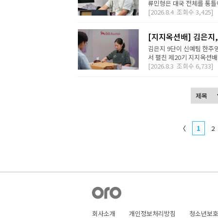
류민형은 대국 전체를 통틀어
[2026.8.4
조회수
3,425]
[지지옥션배] 김은지,
김은지 9단이 신예팀 한주영
서 펼친 제20기 지지옥션배
[2026.8.3
조회수
6,733]
〈
1
2
회사소개
개인정보처리방침
청소년보