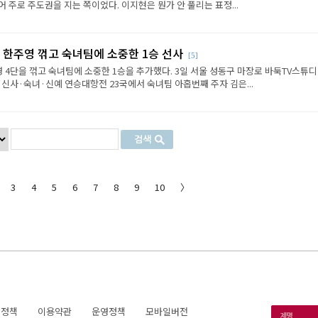
 주로 주도권을 지는 쪽이었다. 이지현은 뭔가 안 풀리는 표정...
 한주영 꺾고 숙녀팀에 소중한 1승 선사
[5]
 4단을 꺾고 숙녀팀에 소중한 1승을 추가했다. 3일 서울 성동구 마장로 바둑TV스튜
 신사·숙녀·신예 연승대항전 23국에서 숙녀팀 아홉번째 주자 김은...
3
4
5
6
7
8
9
10
〉
호정책
이용약관
운영정책
모바일버전