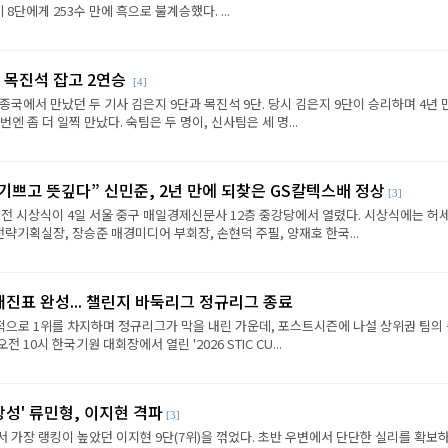
8단에게 253수 만에 흑으로 불계승했다. ...
 목진석 잡고 2연승
[4]
종국에서 만났던 두 기사 김은지 9단과 목진석 9단. 당시 김은지 9단이 승리하며 4년 
엔 좀 더 일찍 만났다. 숙팀은 두 명이, 신사팀은 세 명...
 기쁘고 뜻깊다” 신민준, 2년 만에 되찾은 GS칼텍스배 정상
[3]
전 시상식이 4일 서울 중구 매일경제신문사 12층 중강당에서 열렸다. 시상식에는 허세
략기획실장, 장승준 매경미디어 부회장, 손현덕 주필, 양재호 한국...
대진표 완성... 챌린지 바둑리그 정규리그 종료
으로 1위를 차지하며 정규리그가 막을 내린 가운데, 포스트시즌에 나설 상위권 팀의
전 10시 한국기원 대회장에서 열린 '2026 STIC CU...
상성' 류민형, 이지현 격파
[3]
에서 가장 랭킹이 높았던 이지현 9단(7위)을 꺾었다. 초반 우변에서 단단한 실리를 확보