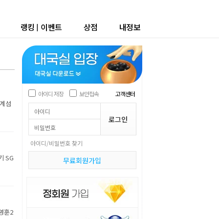
랭킹
|
이벤트
상점
내정보
아이디 저장
보안접속
고객센터
세계섬
아이디/비밀번호 찾기
기 SG
무료회원가입
박영훈2