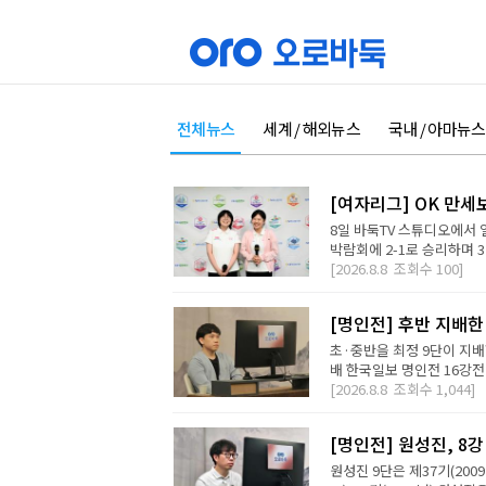
전체뉴스
세계 / 해외뉴스
국내 / 아마뉴스
[여자리그] OK 만세
8일 바둑TV 스튜디오에서 
박람회에 2-1로 승리하며 3
[2026.8.8
조회수
100]
[명인전] 후반 지배한
초·중반을 최정 9단이 지배
배 한국일보 명인전 16강전에
[2026.8.8
조회수
1,044]
[명인전] 원성진, 8
원성진 9단은 제37기(200