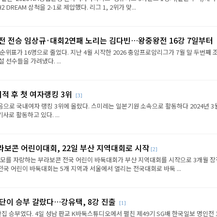
REAM 삼척을 2-1로 제압했다. 리그 1, 2위가 맞...
2전 전승 임상규·대회2연패 노리는 김다빈…왕중왕전 16강 7일부터
순위표가 16명으로 줄었다. 지난 4월 시작한 2026 충암프로암리그가 7월 말 두번째 
선수들을 가려냈다. ...
이적 후 첫 여자랭킹 3위
[3]
음으로 국내여자 랭킹 3위에 올랐다. 스미레는 일본기원 소속으로 활동하다 2024년 3
로 활동하고 있다. ...
라보콘 어린이대회, 22일 부산 지역대회로 시작
[2]
규모를 자랑하는 부라보콘 전국 어린이 바둑대회가 부산 지역대회를 시작으로 3개월 
전국 어린이 바둑대회는 5개 지역과 서울에서 열리는 전국대회로 바둑 ...
판단이 승부 갈랐다…강유택, 8강 진출
[1]
반집 승부였다. 4일 성남 판교 K바둑스튜디오에서 펼친 제49기 SG배 한국일보 명인전 