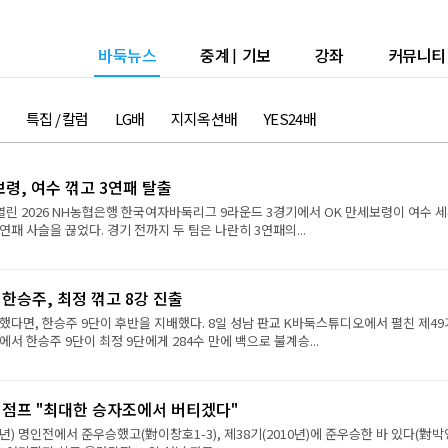
바둑뉴스
중계
|
기보
강좌
커뮤니티
특집 / 칼럼
LG배
지지옥션배
YES24배
보령, 여수 꺾고 3연패 탈출
열린 2026 NH농협은행 한국여자바둑리그 9라운드 3경기에서 OK 만세보령이 여수 
연패 사슬을 끊었다. 경기 전까지 두 팀은 나란히 3연패의...
 한승주, 최정 꺾고 8강 진출
했다면, 한승주 9단이 후반을 지배했다. 8일 성남 판교 K바둑스튜디오에서 펼친 제49
서 한승주 9단이 최정 9단에게 284수 만에 백으로 불계승...
강 점프 "최대한 승자조에서 버티겠다"
9년) 명인전에서 준우승했고(對이창호1-3), 제38기(2010년)에 준우승한 바 있다(對