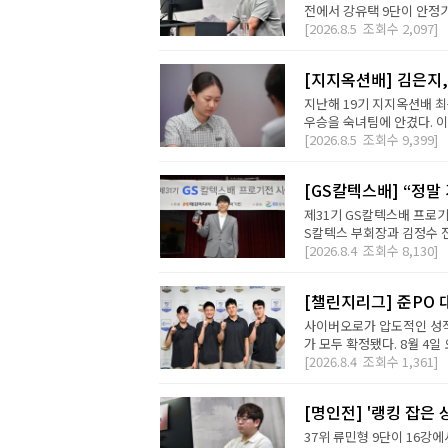
전에서 강유택 9단이 안정기 
[2026.8.5
조회수
2,097]
[지지옥션배] 김은지,
지난해 19기 지지옥션배 최
우승을 숙녀팀에 안겼다. 이번
[2026.8.5
조회수
9,399]
[GS칼텍스배] “정말
제31기 GS칼텍스배 프로기
S칼텍스 부회장과 김정수 전
[2026.8.4
조회수
8,130]
[챌린지리그] 준PO 
사이버오로가 압도적인 성적
가 모두 확정됐다. 8월 4일 오
[2026.8.4
조회수
1,361]
[명인전] '랭킹 잡은 
37위 류민형 9단이 16강