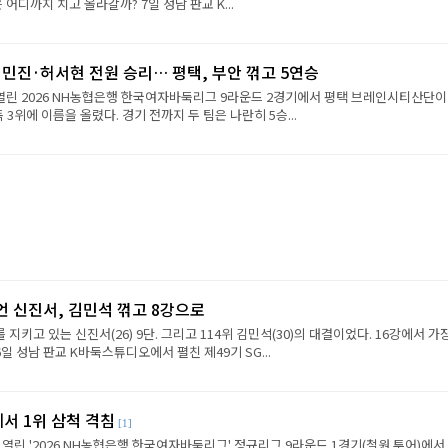
진은 어디까지 치고 올라갈까? 7일 성남 판교 K...
민진·허서현 전원 승리… 평택, 부안 꺾고 5연승
 열린 2026 NH농협은행 한국여자바둑리그 9라운드 2경기에서 평택 브레인시티산단이
 3위에 이름을 올렸다. 경기 전까지 두 팀은 나란히 5승...
언 신진서, 김민석 꺾고 8강으로
 지키고 있는 신진서(26) 9단. 그리고 114위 김민석(30)의 대결이었다. 16강에서 가
6일 성남 판교 K바둑스튜디오에서 펼친 제49기 SG...
에서 1위 삼척 격침
[1]
 열린 '2026 NH농협은행 한국여자바둑리그' 정규리그 9라운드 1경기(철원 투어)에서