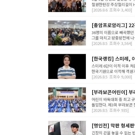
철원한탄강 주상절리길이 H2 D
[2026.8.6
조회수
3,403]
[충암프로암리그] 2
36명의 이름으로 빼곡했던 
그를 마치고 왕중왕전에 나설 
[2026.8.5
조회수
3,564]
[한국랭킹] 스미레, 
스미레 6단이 이적 이후 처
한국기원으로 이적해 객원기사
[2026.8.5
조회수
9,000]
[부라보콘어린이] 부
어린이 바둑대회 중 최고 
돌입한다. 제3회 부라보콘 
[2026.8.5
조회수
935]
[명인전] 막판 형세
긴장의 끈을 놓을 수 없는 