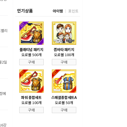
인기상품
아이템
포인트
조별리
플래티넘 패키지
겜바타 패키지
오로볼 500개
오로볼 100개
월2일
구매
구매
장정에
파워 종합세트
스페셜종합세트A
오로볼 100개
오로볼 50개
구매
구매
16강