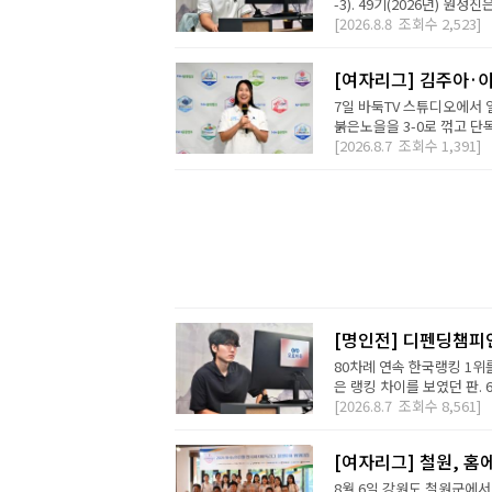
-3). 49기(2026년) 원성
[2026.8.8
조회수
2,523]
[여자리그] 김주아·이
7일 바둑TV 스튜디오에서
붉은노을을 3-0로 꺾고 단독
[2026.8.7
조회수
1,391]
[명인전] 디펜딩챔피
80차례 연속 한국랭킹 1위를
은 랭킹 차이를 보였던 판. 
[2026.8.7
조회수
8,561]
[여자리그] 철원, 홈
8월 6일 강원도 철원군에서