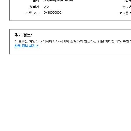
MapRequestHandler
알림
실제
oro
처리기
로그온
0x80070002
오류 코드
로그온 
추가 정보:
이 오류는 파일이나 디렉터리가 서버에 존재하지 않는다는 것을 의미합니다. 파일이
상세 정보 보기 »