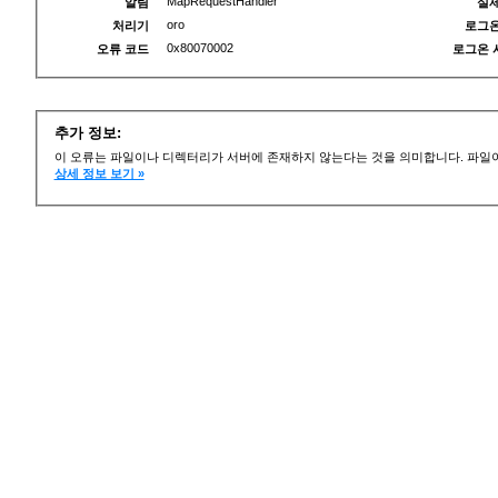
MapRequestHandler
알림
실제
oro
처리기
로그온
0x80070002
오류 코드
로그온 
추가 정보:
이 오류는 파일이나 디렉터리가 서버에 존재하지 않는다는 것을 의미합니다. 파일이
상세 정보 보기 »