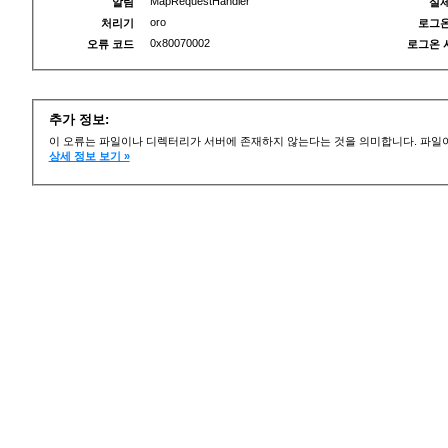
MapRequestHandler
알림
실제
oro
처리기
로그온
0x80070002
오류 코드
로그온 
추가 정보:
이 오류는 파일이나 디렉터리가 서버에 존재하지 않는다는 것을 의미합니다. 파일이
상세 정보 보기 »