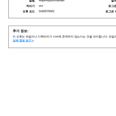
MapRequestHandler
알림
실제
oro
처리기
로그온
0x80070002
오류 코드
로그온 
추가 정보:
이 오류는 파일이나 디렉터리가 서버에 존재하지 않는다는 것을 의미합니다. 파일이
상세 정보 보기 »