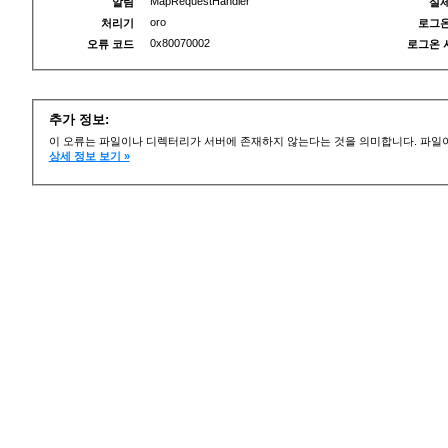
MapRequestHandler
알림
실제
oro
처리기
로그온
0x80070002
오류 코드
로그온 
추가 정보:
이 오류는 파일이나 디렉터리가 서버에 존재하지 않는다는 것을 의미합니다. 파일이
상세 정보 보기 »