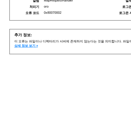
MapRequestHandler
알림
실제
oro
처리기
로그온
0x80070002
오류 코드
로그온 
추가 정보:
이 오류는 파일이나 디렉터리가 서버에 존재하지 않는다는 것을 의미합니다. 파일이
상세 정보 보기 »