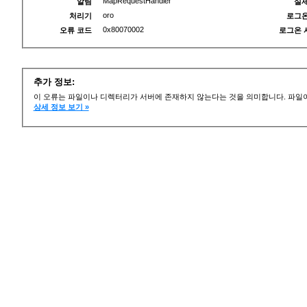
MapRequestHandler
알림
실제
oro
처리기
로그온
0x80070002
오류 코드
로그온 
추가 정보:
이 오류는 파일이나 디렉터리가 서버에 존재하지 않는다는 것을 의미합니다. 파일이
상세 정보 보기 »