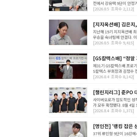
전에서 강유택 9단이 안정기 
[2026.8.5
조회수
2,112]
[지지옥션배] 김은지,
지난해 19기 지지옥션배 최
우승을 숙녀팀에 안겼다. 이번
[2026.8.5
조회수
9,415]
[GS칼텍스배] “정말
제31기 GS칼텍스배 프로기
S칼텍스 부회장과 김정수 전
[2026.8.4
조회수
8,142]
[챌린지리그] 준PO 
사이버오로가 압도적인 성적
가 모두 확정됐다. 8월 4일 오
[2026.8.4
조회수
1,371]
[명인전] '랭킹 잡은 
37위 류민형 9단이 16강