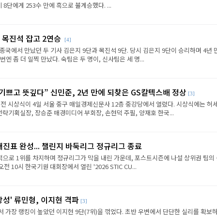
8단에게 253수 만에 흑으로 불계승했다. ...
 목진석 잡고 2연승
[4]
종국에서 만났던 두 기사 김은지 9단과 목진석 9단. 당시 김은지 9단이 승리하며 4년 
엔 좀 더 일찍 만났다. 숙팀은 두 명이, 신사팀은 세 명...
 기쁘고 뜻깊다” 신민준, 2년 만에 되찾은 GS칼텍스배 정상
[3]
전 시상식이 4일 서울 중구 매일경제신문사 12층 중강당에서 열렸다. 시상식에는 허세
략기획실장, 장승준 매경미디어 부회장, 손현덕 주필, 양재호 한국...
대진표 완성... 챌린지 바둑리그 정규리그 종료
으로 1위를 차지하며 정규리그가 막을 내린 가운데, 포스트시즌에 나설 상위권 팀의
전 10시 한국기원 대회장에서 열린 '2026 STIC CU...
상성' 류민형, 이지현 격파
[3]
에서 가장 랭킹이 높았던 이지현 9단(7위)을 꺾었다. 초반 우변에서 단단한 실리를 확보