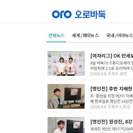
전체뉴스
세계 / 해외뉴스
국내 / 아마뉴스
[여자리그] OK 만세
8일 바둑TV 스튜디오에서 
박람회에 2-1로 승리하며 3
[2026.8.8
조회수
287]
[명인전] 후반 지배한
초·중반을 최정 9단이 지배
배 한국일보 명인전 16강전에
[2026.8.8
조회수
3,452]
[명인전] 원성진, 8
원성진 9단은 제37기(200