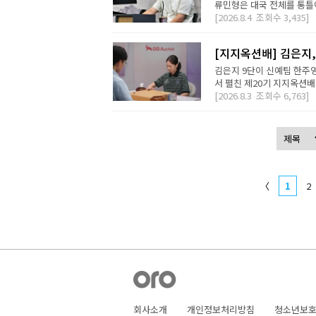
류민형은 대국 전체를 통틀어
[2026.8.4
조회수
3,435]
[지지옥션배] 김은지,
김은지 9단이 신예팀 한주영
서 펼친 제20기 지지옥션배
[2026.8.3
조회수
6,763]
〈
1
2
회사소개
개인정보처리방침
청소년보