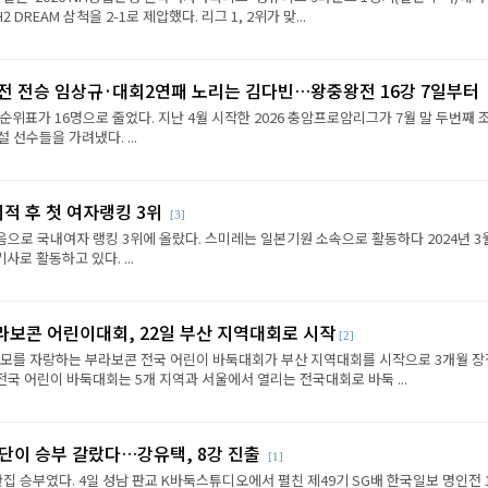
REAM 삼척을 2-1로 제압했다. 리그 1, 2위가 맞...
2전 전승 임상규·대회2연패 노리는 김다빈…왕중왕전 16강 7일부터
순위표가 16명으로 줄었다. 지난 4월 시작한 2026 충암프로암리그가 7월 말 두번째 
선수들을 가려냈다. ...
이적 후 첫 여자랭킹 3위
[3]
음으로 국내여자 랭킹 3위에 올랐다. 스미레는 일본기원 소속으로 활동하다 2024년 3
로 활동하고 있다. ...
라보콘 어린이대회, 22일 부산 지역대회로 시작
[2]
규모를 자랑하는 부라보콘 전국 어린이 바둑대회가 부산 지역대회를 시작으로 3개월 
전국 어린이 바둑대회는 5개 지역과 서울에서 열리는 전국대회로 바둑 ...
판단이 승부 갈랐다…강유택, 8강 진출
[1]
반집 승부였다. 4일 성남 판교 K바둑스튜디오에서 펼친 제49기 SG배 한국일보 명인전 