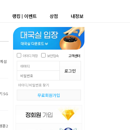
랭킹
|
이벤트
상점
내정보
아이디 저장
보안접속
고객센터
세계섬
아이디/비밀번호 찾기
기 SG
무료회원가입
박영훈2