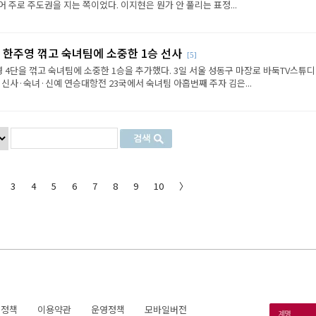
 주로 주도권을 지는 쪽이었다. 이지현은 뭔가 안 풀리는 표정...
 한주영 꺾고 숙녀팀에 소중한 1승 선사
[5]
 4단을 꺾고 숙녀팀에 소중한 1승을 추가했다. 3일 서울 성동구 마장로 바둑TV스튜
 신사·숙녀·신예 연승대항전 23국에서 숙녀팀 아홉번째 주자 김은...
3
4
5
6
7
8
9
10
〉
호정책
이용약관
운영정책
모바일버전