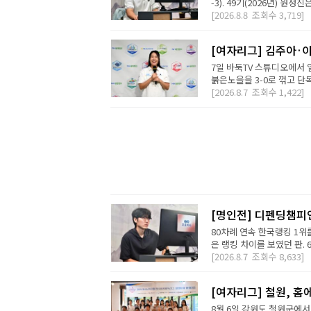
-3). 49기(2026년) 원성
[2026.8.8
조회수
3,719]
[여자리그] 김주아·이
7일 바둑TV 스튜디오에서
붉은노을을 3-0로 꺾고 단독
[2026.8.7
조회수
1,422]
[명인전] 디펜딩챔피
80차례 연속 한국랭킹 1위를
은 랭킹 차이를 보였던 판. 
[2026.8.7
조회수
8,633]
[여자리그] 철원, 홈
8월 6일 강원도 철원군에서