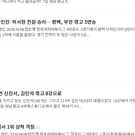
진은 어디까지 치고 올라갈까? 7일 성남 판교 K...
민진·허서현 전원 승리… 평택, 부안 꺾고 5연승
 열린 2026 NH농협은행 한국여자바둑리그 9라운드 2경기에서 평택 브레인시티산단이
 3위에 이름을 올렸다. 경기 전까지 두 팀은 나란히 5승...
언 신진서, 김민석 꺾고 8강으로
 지키고 있는 신진서(26) 9단. 그리고 114위 김민석(30)의 대결이었다. 16강에서 가
6일 성남 판교 K바둑스튜디오에서 펼친 제49기 SG...
에서 1위 삼척 격침
[1]
 열린 '2026 NH농협은행 한국여자바둑리그' 정규리그 9라운드 1경기(철원 투어)에서