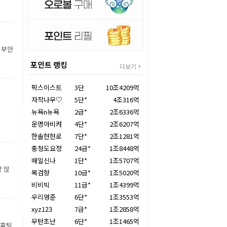
 부안
포인트 랭킹
더보기
팍스이스트
3단
10조4209억
자작나무♡
5단*
4조316억
뉴욕n뉴욕
2급*
2조6336억
운명아비켜
4단*
2조6207억
한솔현현로
7단*
2조1281억
충청도요정
24급*
1조8448억
매일신나
1단*
1조5707억
장 많
목검향
10급*
1조5020억
비비빅
11급*
1조4399억
우리영준
6단*
1조3553억
xyz123
7급*
1조2858억
무탄초난
6단*
1조1465억
 홈팀