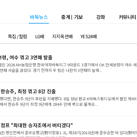
바둑뉴스
중계
|
기보
강좌
커뮤니티
특집 / 칼럼
LG배
지지옥션배
YES24배
보령, 여수 꺾고 3연패 탈출
열린 2026 NH농협은행 한국여자바둑리그 9라운드 3경기에서 OK 만세보령이 여수 
연패 사슬을 끊었다. 경기 전까지 두 팀은 나란히 3연패의 늪에...
 한승주, 최정 꺾고 8강 진출
했다면, 한승주 9단이 후반을 지배했다. 8일 성남 판교 K바둑스튜디오에서 펼친 제49
서 한승주 9단이 최정 9단에게 284수 만에 백으로 불계승...
강 점프 "최대한 승자조에서 버티겠다"
9년) 명인전에서 준우승했고(對이창호1-3), 제38기(2010년)에 준우승한 바 있다(對