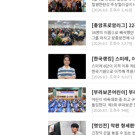
철원한탄강 주상절리길이 H2 D
[2026.8.6
조회수
3,418]
[충암프로암리그] 2
36명의 이름으로 빼곡했던 
그를 마치고 왕중왕전에 나설 
[2026.8.5
조회수
3,579]
[한국랭킹] 스미레, 
스미레 6단이 이적 이후 처
한국기원으로 이적해 객원기사
[2026.8.5
조회수
9,027]
[부라보콘어린이] 부
어린이 바둑대회 중 최고 
돌입한다. 제3회 부라보콘 
[2026.8.5
조회수
948]
[명인전] 막판 형세
긴장의 끈을 놓을 수 없는 