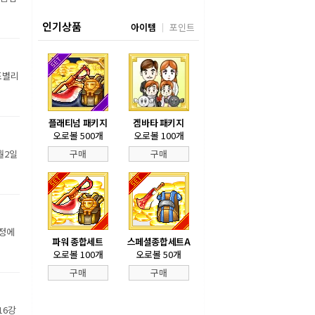
인기상품
아이템
포인트
조별리
플래티넘 패키지
겜바타 패키지
오로볼 500개
오로볼 100개
월2일
구매
구매
장정에
파워 종합세트
스페셜종합세트A
오로볼 100개
오로볼 50개
구매
구매
16강