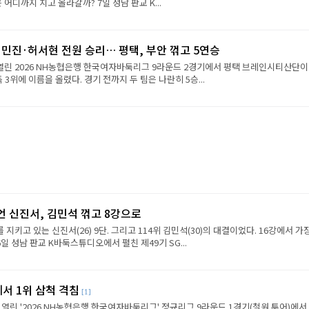
진은 어디까지 치고 올라갈까? 7일 성남 판교 K...
민진·허서현 전원 승리… 평택, 부안 꺾고 5연승
 열린 2026 NH농협은행 한국여자바둑리그 9라운드 2경기에서 평택 브레인시티산단이
 3위에 이름을 올렸다. 경기 전까지 두 팀은 나란히 5승...
언 신진서, 김민석 꺾고 8강으로
 지키고 있는 신진서(26) 9단. 그리고 114위 김민석(30)의 대결이었다. 16강에서 가
6일 성남 판교 K바둑스튜디오에서 펼친 제49기 SG...
에서 1위 삼척 격침
[1]
 열린 '2026 NH농협은행 한국여자바둑리그' 정규리그 9라운드 1경기(철원 투어)에서