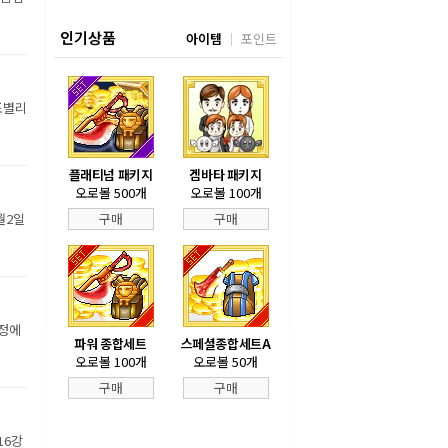
인기상품
아이템
포인트
조별리
플래티넘 패키지
겜바타 패키지
오로볼 500개
오로볼 100개
월2일
구매
구매
장정에
파워 종합세트
스페셜종합세트A
오로볼 100개
오로볼 50개
구매
구매
16강