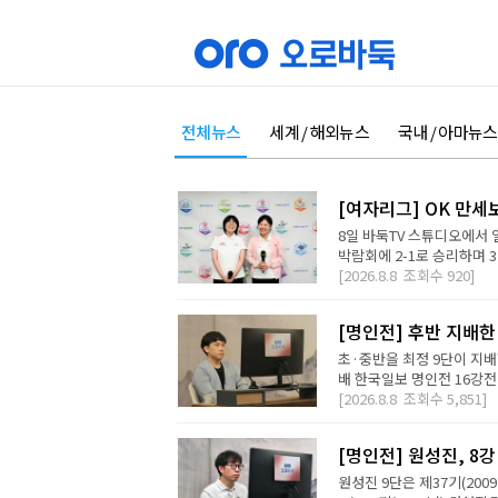
전체뉴스
세계 / 해외뉴스
국내 / 아마뉴스
[여자리그] OK 만세
8일 바둑TV 스튜디오에서 
박람회에 2-1로 승리하며 3
[2026.8.8
조회수
920]
[명인전] 후반 지배한
초·중반을 최정 9단이 지배
배 한국일보 명인전 16강전에
[2026.8.8
조회수
5,851]
[명인전] 원성진, 8
원성진 9단은 제37기(200