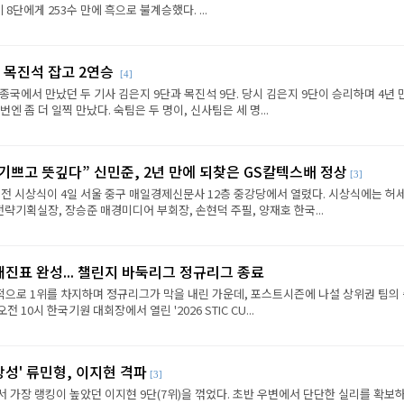
8단에게 253수 만에 흑으로 불계승했다. ...
 목진석 잡고 2연승
[4]
종국에서 만났던 두 기사 김은지 9단과 목진석 9단. 당시 김은지 9단이 승리하며 4년 
엔 좀 더 일찍 만났다. 숙팀은 두 명이, 신사팀은 세 명...
 기쁘고 뜻깊다” 신민준, 2년 만에 되찾은 GS칼텍스배 정상
[3]
전 시상식이 4일 서울 중구 매일경제신문사 12층 중강당에서 열렸다. 시상식에는 허세
략기획실장, 장승준 매경미디어 부회장, 손현덕 주필, 양재호 한국...
대진표 완성... 챌린지 바둑리그 정규리그 종료
으로 1위를 차지하며 정규리그가 막을 내린 가운데, 포스트시즌에 나설 상위권 팀의
전 10시 한국기원 대회장에서 열린 '2026 STIC CU...
상성' 류민형, 이지현 격파
[3]
에서 가장 랭킹이 높았던 이지현 9단(7위)을 꺾었다. 초반 우변에서 단단한 실리를 확보