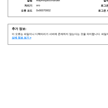
MapRequestHandler
알림
실제
oro
처리기
로그온
0x80070002
오류 코드
로그온 
추가 정보:
이 오류는 파일이나 디렉터리가 서버에 존재하지 않는다는 것을 의미합니다. 파일이
상세 정보 보기 »