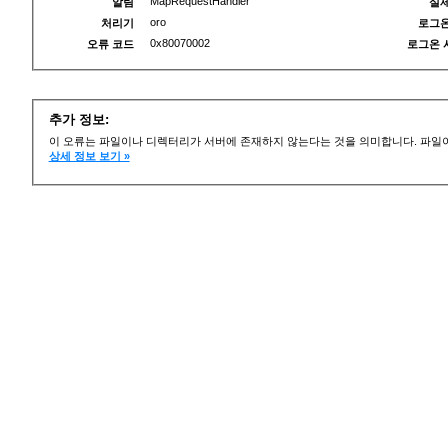
MapRequestHandler
알림
실제
oro
처리기
로그온
0x80070002
오류 코드
로그온 
추가 정보:
이 오류는 파일이나 디렉터리가 서버에 존재하지 않는다는 것을 의미합니다. 파일이
상세 정보 보기 »