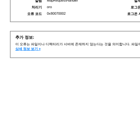
MapRequestHandler
알림
실제
oro
처리기
로그온
0x80070002
오류 코드
로그온 
추가 정보:
이 오류는 파일이나 디렉터리가 서버에 존재하지 않는다는 것을 의미합니다. 파일이
상세 정보 보기 »