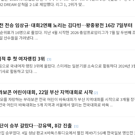
REAM 삼척을 2-1로 제압했다. 리그 1, 2위가 맞...
2전 전승 임상규·대회2연패 노리는 김다빈…왕중왕전 16강 7일부터
순위표가 16명으로 줄었다. 지난 4월 시작한 2026 충암프로암리그가 7월 말 두번째 
선수들을 가려냈다. ...
이적 후 첫 여자랭킹 3위
[3]
음으로 국내여자 랭킹 3위에 올랐다. 스미레는 일본기원 소속으로 활동하다 2024년 3
로 활동하고 있다. ...
라보콘 어린이대회, 22일 부산 지역대회로 시작
[2]
규모를 자랑하는 부라보콘 전국 어린이 바둑대회가 부산 지역대회를 시작으로 3개월 
전국 어린이 바둑대회는 5개 지역과 서울에서 열리는 전국대회로 바둑 ...
판단이 승부 갈랐다…강유택, 8강 진출
[1]
반집 승부였다. 4일 성남 판교 K바둑스튜디오에서 펼친 제49기 SG배 한국일보 명인전 