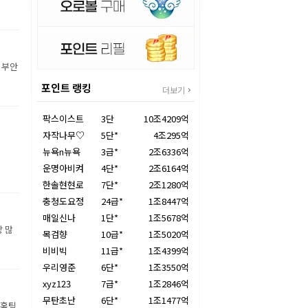
 부안
포인트 랭킹
더보기
팍스이스트
3단
10조4209억
자작나무♡
5단*
4조295억
뉴욕n뉴욕
3급*
2조6336억
운명아비켜
4단*
2조6164억
한솔현현로
7단*
2조1280억
충청도요정
24급*
1조8447억
매일신나
1단*
1조5678억
장 많
목검향
10급*
1조5020억
비비빅
11급*
1조4399억
우리영준
6단*
1조3550억
xyz123
7급*
1조2846억
무탄초난
6단*
1조1477억
 홈팀