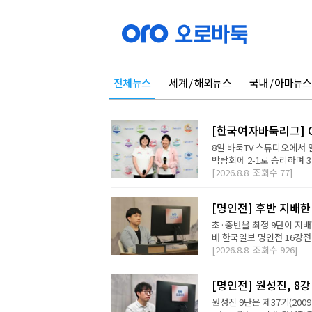
전체뉴스
세계 / 해외뉴스
국내 / 아마뉴스
[한국여자바둑리그] O
8일 바둑TV 스튜디오에서 
박람회에 2-1로 승리하며 3
[2026.8.8
조회수
77]
[명인전] 후반 지배한
초·중반을 최정 9단이 지배
배 한국일보 명인전 16강전에
[2026.8.8
조회수
926]
[명인전] 원성진, 8
원성진 9단은 제37기(200