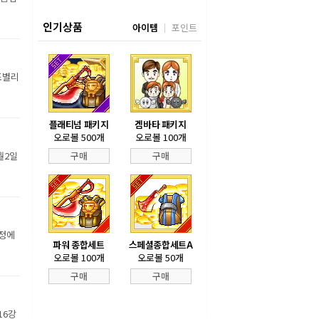
인기상품
아이템
포인트
조별리
플래티넘 패키지
겜바타 패키지
오로볼 500개
오로볼 100개
월2일
구매
구매
장정에
파워 종합세트
스페셜종합세트A
오로볼 100개
오로볼 50개
구매
구매
16강