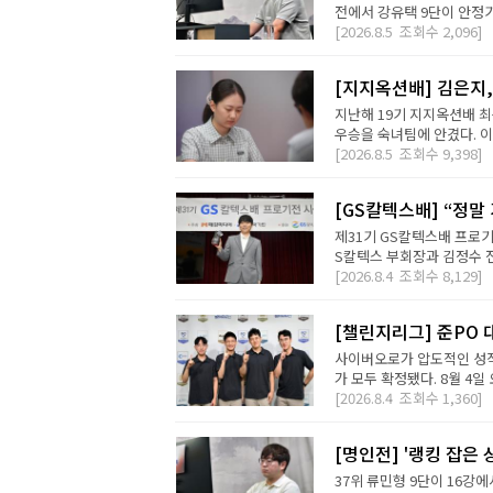
전에서 강유택 9단이 안정기 
[2026.8.5
조회수
2,096]
[지지옥션배] 김은지,
지난해 19기 지지옥션배 최
우승을 숙녀팀에 안겼다. 이번
[2026.8.5
조회수
9,398]
[GS칼텍스배] “정말
제31기 GS칼텍스배 프로기
S칼텍스 부회장과 김정수 전
[2026.8.4
조회수
8,129]
[챌린지리그] 준PO 
사이버오로가 압도적인 성적
가 모두 확정됐다. 8월 4일 오
[2026.8.4
조회수
1,360]
[명인전] '랭킹 잡은 
37위 류민형 9단이 16강