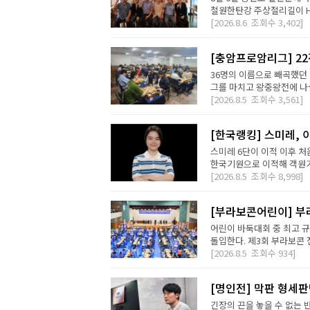
철원한탄강 주상절리길이 H2 D
[2026.8.6
조회수
3,402]
[충암프로암리그] 2
36명의 이름으로 빼곡했던 
그를 마치고 왕중왕전에 나설 
[2026.8.5
조회수
3,561]
[한국랭킹] 스미레, 
스미레 6단이 이적 이후 처
한국기원으로 이적해 객원기사
[2026.8.5
조회수
8,998]
[부라보콘어린이] 부
어린이 바둑대회 중 최고 
돌입한다. 제3회 부라보콘 
[2026.8.5
조회수
934]
[명인전] 막판 형세
긴장의 끈을 놓을 수 없는 