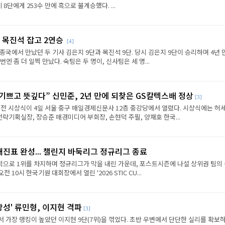
8단에게 253수 만에 흑으로 불계승했다. ...
 목진석 잡고 2연승
[4]
종국에서 만났던 두 기사 김은지 9단과 목진석 9단. 당시 김은지 9단이 승리하며 4년 
엔 좀 더 일찍 만났다. 숙팀은 두 명이, 신사팀은 세 명...
 기쁘고 뜻깊다” 신민준, 2년 만에 되찾은 GS칼텍스배 정상
[3]
전 시상식이 4일 서울 중구 매일경제신문사 12층 중강당에서 열렸다. 시상식에는 허세
략기획실장, 장승준 매경미디어 부회장, 손현덕 주필, 양재호 한국...
대진표 완성... 챌린지 바둑리그 정규리그 종료
으로 1위를 차지하며 정규리그가 막을 내린 가운데, 포스트시즌에 나설 상위권 팀의
전 10시 한국기원 대회장에서 열린 '2026 STIC CU...
상성' 류민형, 이지현 격파
[3]
에서 가장 랭킹이 높았던 이지현 9단(7위)을 꺾었다. 초반 우변에서 단단한 실리를 확보