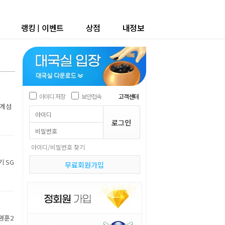
랭킹
|
이벤트
상점
내정보
아이디 저장
보안접속
고객센터
세계섬
아이디/비밀번호 찾기
기 SG
무료회원가입
박영훈2