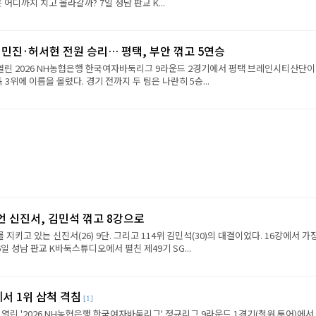
진은 어디까지 치고 올라갈까? 7일 성남 판교 K...
민진·허서현 전원 승리… 평택, 부안 꺾고 5연승
 열린 2026 NH농협은행 한국여자바둑리그 9라운드 2경기에서 평택 브레인시티산단이
 3위에 이름을 올렸다. 경기 전까지 두 팀은 나란히 5승...
언 신진서, 김민석 꺾고 8강으로
 지키고 있는 신진서(26) 9단. 그리고 114위 김민석(30)의 대결이었다. 16강에서 가
6일 성남 판교 K바둑스튜디오에서 펼친 제49기 SG...
에서 1위 삼척 격침
[1]
 열린 '2026 NH농협은행 한국여자바둑리그' 정규리그 9라운드 1경기(철원 투어)에서