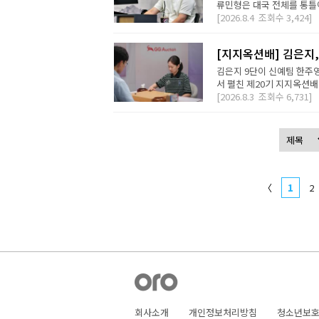
류민형은 대국 전체를 통틀어
[2026.8.4
조회수
3,424]
[지지옥션배] 김은지,
김은지 9단이 신예팀 한주영
서 펼친 제20기 지지옥션배
[2026.8.3
조회수
6,731]
〈
1
2
회사소개
개인정보처리방침
청소년보