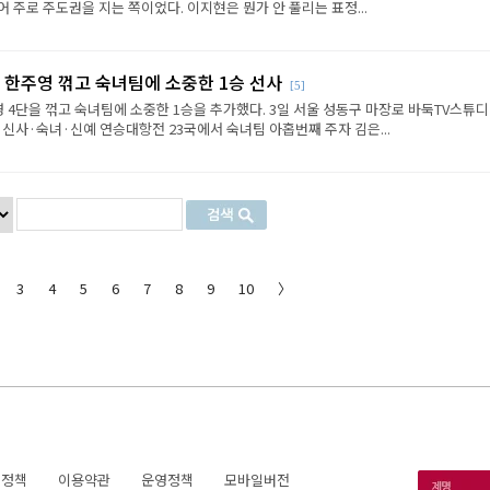
 주로 주도권을 지는 쪽이었다. 이지현은 뭔가 안 풀리는 표정...
 한주영 꺾고 숙녀팀에 소중한 1승 선사
[5]
 4단을 꺾고 숙녀팀에 소중한 1승을 추가했다. 3일 서울 성동구 마장로 바둑TV스튜
 신사·숙녀·신예 연승대항전 23국에서 숙녀팀 아홉번째 주자 김은...
3
4
5
6
7
8
9
10
〉
호정책
이용약관
운영정책
모바일버전