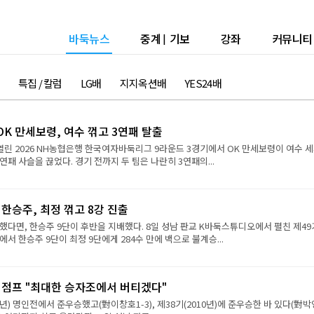
바둑뉴스
중계
|
기보
강좌
커뮤니티
특집 / 칼럼
LG배
지지옥션배
YES24배
K 만세보령, 여수 꺾고 3연패 탈출
열린 2026 NH농협은행 한국여자바둑리그 9라운드 3경기에서 OK 만세보령이 여수 
연패 사슬을 끊었다. 경기 전까지 두 팀은 나란히 3연패의...
 한승주, 최정 꺾고 8강 진출
했다면, 한승주 9단이 후반을 지배했다. 8일 성남 판교 K바둑스튜디오에서 펼친 제49
서 한승주 9단이 최정 9단에게 284수 만에 백으로 불계승...
강 점프 "최대한 승자조에서 버티겠다"
9년) 명인전에서 준우승했고(對이창호1-3), 제38기(2010년)에 준우승한 바 있다(對