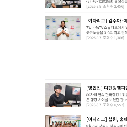
-3). 49기(2026년) 원성
[2026.8.8
조회수
2,456]
[여자리그] 김주아·이
7일 바둑TV 스튜디오에서
붉은노을을 3-0로 꺾고 단독
[2026.8.7
조회수
1,386]
[명인전] 디펜딩챔피
80차례 연속 한국랭킹 1위를
은 랭킹 차이를 보였던 판. 
[2026.8.7
조회수
8,557]
[여자리그] 철원, 홈
8월 6일 강원도 철원군에서