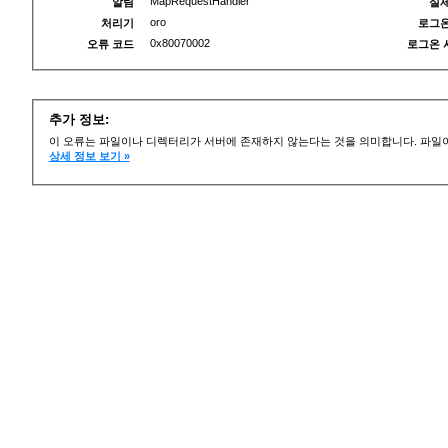
MapRequestHandler
알림
실제
oro
처리기
로그온
0x80070002
오류 코드
로그온 
추가 정보:
이 오류는 파일이나 디렉터리가 서버에 존재하지 않는다는 것을 의미합니다. 파일이
상세 정보 보기 »