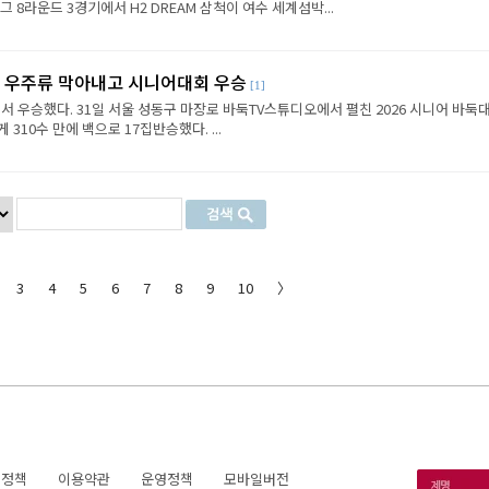
8라운드 3경기에서 H2 DREAM 삼척이 여수 세계섬박...
, 우주류 막아내고 시니어대회 우승
[1]
 우승했다. 31일 서울 성동구 마장로 바둑TV스튜디오에서 펼친 2026 시니어 바둑
310수 만에 백으로 17집반승했다. ...
3
4
5
6
7
8
9
10
〉
호정책
이용약관
운영정책
모바일버전