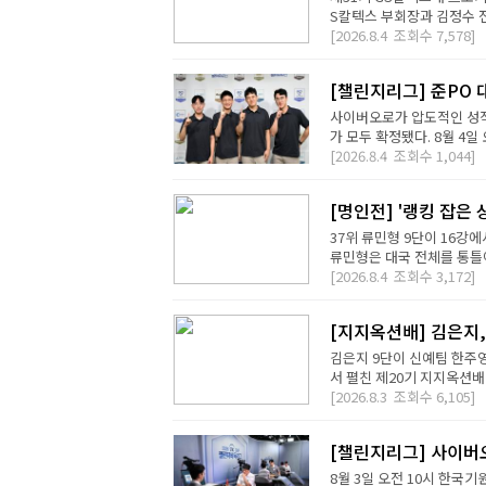
S칼텍스 부회장과 김정수 전
[2026.8.4
조회수
7,578]
[챌린지리그] 준PO 
사이버오로가 압도적인 성적
가 모두 확정됐다. 8월 4일 오
[2026.8.4
조회수
1,044]
[명인전] '랭킹 잡은 
37위 류민형 9단이 16강
류민형은 대국 전체를 통틀어
[2026.8.4
조회수
3,172]
[지지옥션배] 김은지,
김은지 9단이 신예팀 한주영
서 펼친 제20기 지지옥션배
[2026.8.3
조회수
6,105]
[챌린지리그] 사이버오
8월 3일 오전 10시 한국기