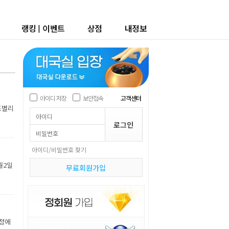
랭킹
|
이벤트
상점
내정보
아이디 저장
보안접속
고객센터
조별리
아이디/비밀번호 찾기
월2일
무료회원가입
장정에