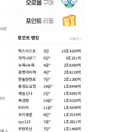
16강
포인트 랭킹
더보기
팍스이스트
3단
10조4209억
자작나무♡
5단*
4조251억
뉴욕n뉴욕
4급*
2조6380억
운명아비켜
4단*
2조6138억
한솔현현로
7단*
2조1280억
충청도요정
24급*
1조8446억
매일신나
1단*
1조5691억
만의
목검향
10급*
1조5020억
비비빅
11급*
1조4399억
우리영준
6단*
1조3534억
xyz123
7급*
1조2811억
무탄초난
7단*
1조1468억
홍 G