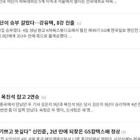
전국 어린이 바둑대회는 5개 지역과 서울에서 열리는 전국대회로 바둑 ...
판단이 승부 갈랐다…강유택, 8강 진출
[1]
반집 승부였다. 4일 성남 판교 K바둑스튜디오에서 펼친 제49기 SG배 한국일보 명인전 
8단에게 253수 만에 흑으로 불계승했다. ...
 목진석 잡고 2연승
[4]
종국에서 만났던 두 기사 김은지 9단과 목진석 9단. 당시 김은지 9단이 승리하며 4년 
엔 좀 더 일찍 만났다. 숙팀은 두 명이, 신사팀은 세 명...
 기쁘고 뜻깊다” 신민준, 2년 만에 되찾은 GS칼텍스배 정상
[3]
전 시상식이 4일 서울 중구 매일경제신문사 12층 중강당에서 열렸다. 시상식에는 허세