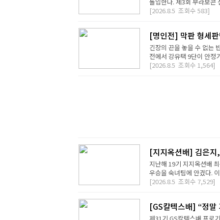
돌입한다. 제3회 부라보콘 
[2026.8.5
조회수
583]
[명인전] 막판 형세
긴장의 끈을 놓을 수 없는 
전에서 강유택 9단이 안정기 
[2026.8.5
조회수
1,564]
[지지옥션배] 김은지,
지난해 19기 지지옥션배 최
우승을 숙녀팀에 안겼다. 이번
[2026.8.5
조회수
7,529]
[GS칼텍스배] “정말
제31기 GS칼텍스배 프로기