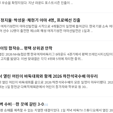
그 우승을 확정지었다. 지난 라운드 포스트시즌 진출이 ...
·정지율·박성윤·채현기 아마 4명, 프로예선 진출
성 여자기성전이 아마선발전을 시작으로 4개월간의 일정에 들어갔다. 한국기원 소속 여
 선수 32명이 출전한 제10회 해성 여자기성전 아마선발전은 1일과 ...
이밍 합작승... 평택 상위권 안착
열린 2026 NH농협은행 한국여자바둑리그 8라운드 4경기에서 평택 브레인시티산단이
 고지를 밟았다. 이번 맞대결은 각각 4위와 5위에 자리한 중위...
서 열린 어린이 바둑대회와 함께 2026 하찬석국수배 마무리
서 열린 어린이 바둑대회를 끝으로 2026 하찬석국수배의 모든 일정이 마무리됐다. 202
 1일 합천군 다목적체육관에서 어린이 참가자와 학부모 등 30...
벽 수비…한 끗에 갈린 3-0
[1]
판 승패를 예측할 수 없는 치열한 대결이었다. 1일 저녁 바둑TV 스튜디오에서 열린 202