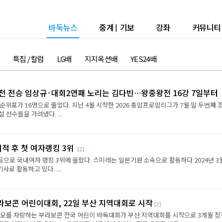
바둑뉴스
중계
|
기보
강좌
커뮤니티
특집 / 칼럼
LG배
지지옥션배
YES24배
2전 전승 임상규·대회2연패 노리는 김다빈…왕중왕전 16강 7일부터
순위표가 16명으로 줄었다. 지난 4월 시작한 2026 충암프로암리그가 7월 말 두번째 
선수들을 가려냈다. ...
이적 후 첫 여자랭킹 3위
[2]
음으로 국내여자 랭킹 3위에 올랐다. 스미레는 일본기원 소속으로 활동하다 2024년 3
로 활동하고 있다. ...
라보콘 어린이대회, 22일 부산 지역대회로 시작
[2]
규모를 자랑하는 부라보콘 전국 어린이 바둑대회가 부산 지역대회를 시작으로 3개월 