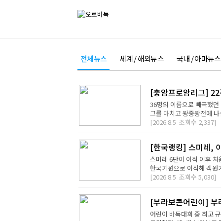
전체뉴스
세계 / 해외뉴스
국내 / 아마뉴스
[충암프로암리그] 2
36명의 이름으로 빼곡했던 
그를 마치고 왕중왕전에 나설 
[2026.8.5
조회수
2,337]
[한국랭킹] 스미레, 
스미레 6단이 이적 이후 처
한국기원으로 이적해 객원기사
[2026.8.5
조회수
5,030]
[부라보콘어린이] 부
어린이 바둑대회 중 최고 