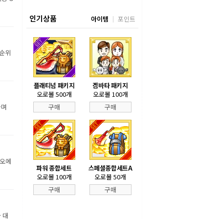
인기상품
아이템
포인트
 순위
플래티넘 패키지
겜바타 패키지
오로볼 500개
오로볼 100개
하며
구매
구매
디오에
파워 종합세트
스페셜종합세트A
오로볼 100개
오로볼 50개
구매
구매
 대