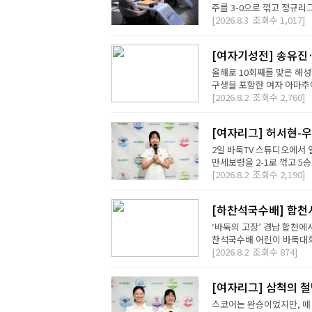
주를 3-0으로 꺾고 정규리
[2026.8.3
조회수
1,017]
[여자기성전] 송유진
올해로 10회째를 맞은 해
구생을 포함한 여자 아마추어
[2026.8.2
조회수
2,760]
[여자리그] 허서현-우
2일 바둑TV 스튜디오에서 
만세보령을 2-1로 꺾고 5승
[2026.8.2
조회수
2,190]
[하찬석국수배] 합천
‘바둑의 고장’ 경남 합천에
찬석국수배 어린이 바둑대회는
[2026.8.2
조회수
874]
[여자리그] 삼척의 철
스코어는 완승이었지만, 매 