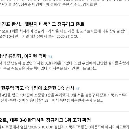
략기획실장, 장승준 매경미디어 부회장, 손현덕 주필, 양재호 한국...
대진표 완성... 챌린지 바둑리그 정규리그 종료
으로 1위를 차지하며 정규리그가 막을 내린 가운데, 포스트시즌에 나설 상위권 팀의
전 10시 한국기원 대회장에서 열린 '2026 STIC CU...
상성' 류민형, 이지현 격파
[3]
에서 가장 랭킹이 높았던 이지현 9단(7위)을 꺾었다. 초반 우변에서 단단한 실리를 확보
 주로 주도권을 지는 쪽이었다. 이지현은 뭔가 안 풀리는 표정...
 한주영 꺾고 숙녀팀에 소중한 1승 선사
[5]
 4단을 꺾고 숙녀팀에 소중한 1승을 추가했다. 3일 서울 성동구 마장로 바둑TV스튜
 신사·숙녀·신예 연승대항전 23국에서 숙녀팀 아홉번째 주자 김은...
로, 대주 3-0 완파하며 정규리그 1위 조기 확정
원 대회장에서 열린 '2026 STIC CUP 챌린지 바둑리그' 통합 9라운드에서 사이버오로가