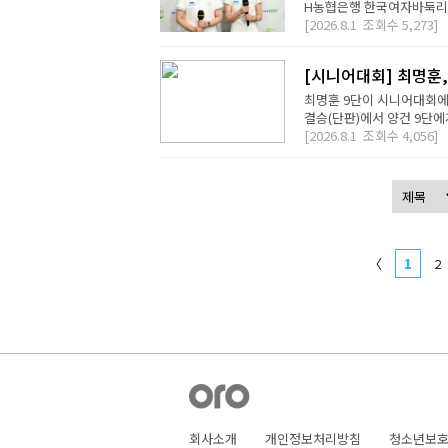
H농협은행 한국여자바둑리그 
[2026.8.1
조회수
5,273]
[시니어대회] 최명훈
최명훈 9단이 시니어대회에서
결승(단판)에서 양건 9단에게 
[2026.8.1
조회수
4,056]
〈
1
2
회사소개
개인정보처리방침
청소년보