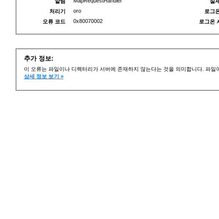
MapRequestHandler
알림
실제
oro
처리기
로그온
0x80070002
오류 코드
로그온 
추가 정보:
이 오류는 파일이나 디렉터리가 서버에 존재하지 않는다는 것을 의미합니다. 파일이
상세 정보 보기 »