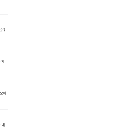
 순위
하며
디오에
 대