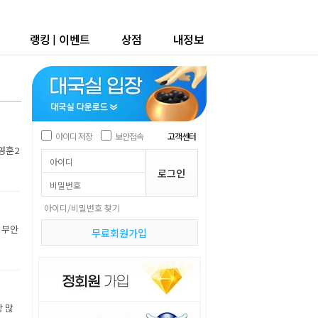
랭킹
|
이벤트
상점
내정보
아이디 저장
보안접속
고객센터
박영훈2
아이디/비밀번호 찾기
 부안
무료회원가입
장 많