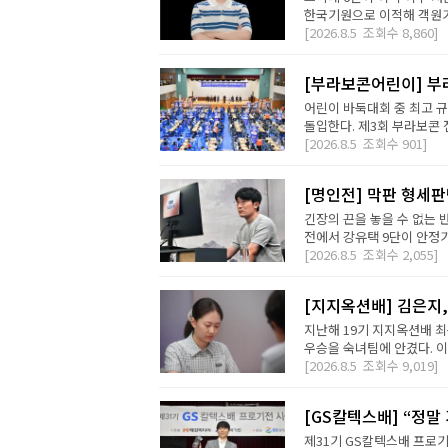
한국기원으로 이적해 객원기사
[2026.8.5
조회수
8,860]
[부라보콘어린이] 부
어린이 바둑대회 중 최고 
돌입한다. 제3회 부라보콘 
[2026.8.5
조회수
901]
[명인전] 막판 형세
긴장의 끈을 놓을 수 없는 
전에서 강유택 9단이 안정기 
[2026.8.5
조회수
2,055]
[지지옥션배] 김은지,
지난해 19기 지지옥션배 최
우승을 숙녀팀에 안겼다. 이번
[2026.8.5
조회수
9,019]
[GS칼텍스배] “정말
제31기 GS칼텍스배 프로기