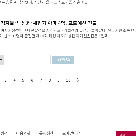
그 우승을 확정지었다. 지난 라운드 포스트시즌 진출이 ...
·정지율·박성윤·채현기 아마 4명, 프로예선 진출
성 여자기성전이 아마선발전을 시작으로 4개월간의 일정에 들어갔다. 한국기원 소속 여
 선수 32명이 출전한 제10회 해성 여자기성전 아마선발전은 1일과 ...
3
4
5
6
7
8
9
10
〉
호정책
이용약관
운영정책
모바일버전