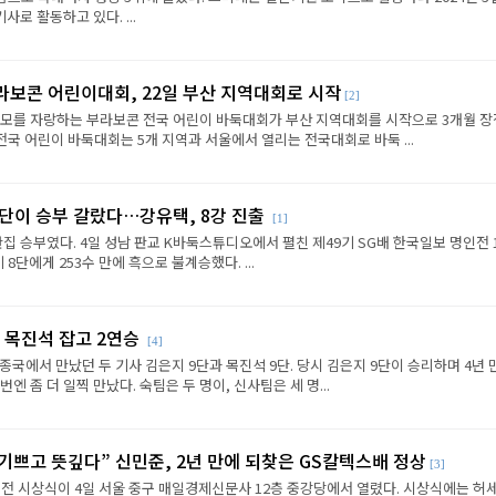
로 활동하고 있다. ...
라보콘 어린이대회, 22일 부산 지역대회로 시작
[2]
규모를 자랑하는 부라보콘 전국 어린이 바둑대회가 부산 지역대회를 시작으로 3개월 
전국 어린이 바둑대회는 5개 지역과 서울에서 열리는 전국대회로 바둑 ...
판단이 승부 갈랐다…강유택, 8강 진출
[1]
반집 승부였다. 4일 성남 판교 K바둑스튜디오에서 펼친 제49기 SG배 한국일보 명인전 
8단에게 253수 만에 흑으로 불계승했다. ...
 목진석 잡고 2연승
[4]
종국에서 만났던 두 기사 김은지 9단과 목진석 9단. 당시 김은지 9단이 승리하며 4년 
엔 좀 더 일찍 만났다. 숙팀은 두 명이, 신사팀은 세 명...
 기쁘고 뜻깊다” 신민준, 2년 만에 되찾은 GS칼텍스배 정상
[3]
전 시상식이 4일 서울 중구 매일경제신문사 12층 중강당에서 열렸다. 시상식에는 허세