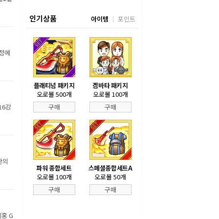
인기상품
아이템
포인트
장정에
플래티넘 패키지
겜바타 패키지
오로볼 500개
오로볼 100개
16강
구매
구매
만의
파워 종합세트
스페셜종합세트A
오로볼 100개
오로볼 50개
구매
구매
홍 G