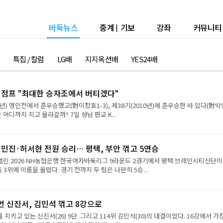
바둑뉴스
중계
|
기보
강좌
커뮤니티
특집 / 칼럼
LG배
지지옥션배
YES24배
강 점프 "최대한 승자조에서 버티겠다"
9년) 명인전에서 준우승했고(對이창호1-3), 제38기(2010년)에 준우승한 바 있다(對
진은 어디까지 치고 올라갈까? 7일 성남 판교 K...
민진·허서현 전원 승리… 평택, 부안 꺾고 5연승
 열린 2026 NH농협은행 한국여자바둑리그 9라운드 2경기에서 평택 브레인시티산단이
 3위에 이름을 올렸다. 경기 전까지 두 팀은 나란히 5승...
언 신진서, 김민석 꺾고 8강으로
 지키고 있는 신진서(26) 9단. 그리고 114위 김민석(30)의 대결이었다. 16강에서 가