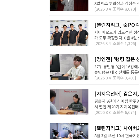
S칼텍스 부회장과 김정수 전
[2026.8.4
조회수
8,079]
[챌린지리그] 준PO 
사이버오로가 압도적인 성적
가 모두 확정됐다. 8월 4일 오
[2026.8.4
조회수
1,326]
[명인전] '랭킹 잡은 
37위 류민형 9단이 16강
류민형은 대국 전체를 통틀어
[2026.8.4
조회수
3,403]
[지지옥션배] 김은지,
김은지 9단이 신예팀 한주영
서 펼친 제20기 지지옥션배
[2026.8.3
조회수
6,674]
[챌린지리그] 사이버오
8월 3일 오전 10시 한국기