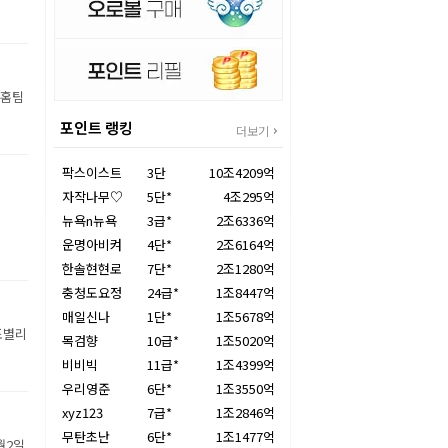
 홈팀
포인트 랭킹
더보기
팍스이스트
3단
10조4209억
자작나무♡
5단*
4조295억
뉴욕n뉴욕
3급*
2조6336억
운명아비켜
4단*
2조6164억
한솔현현로
7단*
2조1280억
충청도요정
24급*
1조8447억
매일신나
1단*
1조5678억
조별리
목검향
10급*
1조5020억
비비빅
11급*
1조4399억
우리영준
6단*
1조3550억
xyz123
7급*
1조2846억
무탄초난
6단*
1조1477억
월2일