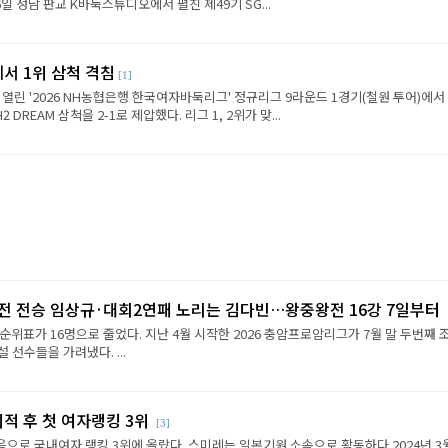
6일 성남 판교 K바둑스튜디오에서 펼친 제49기 SG...
에서 1위 삼척 격침
[1]
 열린 '2026 NH농협은행 한국여자바둑리그' 정규리그 9라운드 1경기(철원 투어)에서
REAM 삼척을 2-1로 제압했다. 리그 1, 2위가 맞...
2전 전승 임상규·대회2연패 노리는 김다빈…왕중왕전 16강 7일부터
순위표가 16명으로 줄었다. 지난 4월 시작한 2026 충암프로암리그가 7월 말 두번째 
선수들을 가려냈다. ...
이적 후 첫 여자랭킹 3위
[3]
음으로 국내여자 랭킹 3위에 올랐다. 스미레는 일본기원 소속으로 활동하다 2024년 3