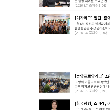
은 랭킹 차이를 보였던 판. 
[2026.8.7
조회수
8,241]
[여자리그] 철원, 홈
8월 6일 강원도 철원군에서
철원한탄강 주상절리길이 H2 D
[2026.8.6
조회수
3,260]
[충암프로암리그] 2
36명의 이름으로 빼곡했던 
그를 마치고 왕중왕전에 나설 
[2026.8.5
조회수
3,493]
[한국랭킹] 스미레, 
스미레 6단이 이적 이후 처