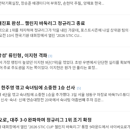
략기획실장, 장승준 매경미디어 부회장, 손현덕 주필, 양재호 한국...
대진표 완성... 챌린지 바둑리그 정규리그 종료
으로 1위를 차지하며 정규리그가 막을 내린 가운데, 포스트시즌에 나설 상위권 팀의
전 10시 한국기원 대회장에서 열린 '2026 STIC CU...
상성' 류민형, 이지현 격파
[3]
에서 가장 랭킹이 높았던 이지현 9단(7위)을 꺾었다. 초반 우변에서 단단한 실리를 확보
 주로 주도권을 지는 쪽이었다. 이지현은 뭔가 안 풀리는 표정...
 한주영 꺾고 숙녀팀에 소중한 1승 선사
[5]
 4단을 꺾고 숙녀팀에 소중한 1승을 추가했다. 3일 서울 성동구 마장로 바둑TV스튜
 신사·숙녀·신예 연승대항전 23국에서 숙녀팀 아홉번째 주자 김은...
로, 대주 3-0 완파하며 정규리그 1위 조기 확정
원 대회장에서 열린 '2026 STIC CUP 챌린지 바둑리그' 통합 9라운드에서 사이버오로가