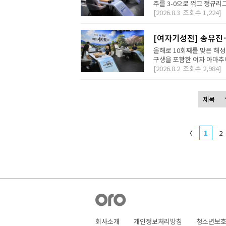
주를 3-0으로 꺾고 정규리
[2026.8.3
조회수
1,224]
[여자기성전] 송유진
올해로 10회째를 맞은 해
구생을 포함한 여자 아마추어
[2026.8.2
조회수
2,984]
〈
1
2
회사소개
개인정보처리방침
청소년보