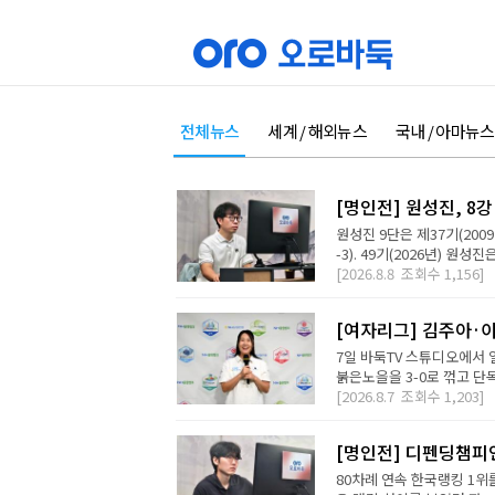
전체뉴스
세계 / 해외뉴스
국내 / 아마뉴스
[명인전] 원성진, 8
원성진 9단은 제37기(200
-3). 49기(2026년) 원성
[2026.8.8
조회수
1,156]
[여자리그] 김주아·이
7일 바둑TV 스튜디오에서
붉은노을을 3-0로 꺾고 단독
[2026.8.7
조회수
1,203]
[명인전] 디펜딩챔피
80차례 연속 한국랭킹 1위를