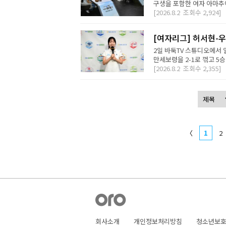
구생을 포함한 여자 아마추어
[2026.8.2
조회수
2,924]
[여자리그] 허서현-우
2일 바둑TV 스튜디오에서 
만세보령을 2-1로 꺾고 5승
[2026.8.2
조회수
2,355]
〈
1
2
회사소개
개인정보처리방침
청소년보