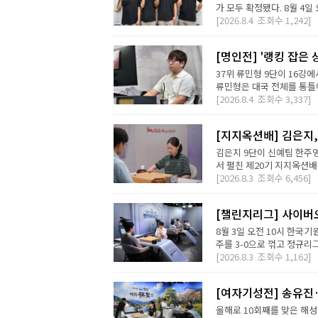
가 모두 확정됐다. 8월 4일 오
[2026.8.4
조회수
1,242]
[명인전] '랭킹 잡은 
37위 류민형 9단이 16강
류민형은 대국 전체를 통틀어
[2026.8.4
조회수
3,337]
[지지옥션배] 김은지,
김은지 9단이 신예팀 한주영
서 펼친 제20기 지지옥션배
[2026.8.3
조회수
6,456]
[챌린지리그] 사이버오
8월 3일 오전 10시 한국기
주를 3-0으로 꺾고 정규리
[2026.8.3
조회수
1,162]
[여자기성전] 송유진
올해로 10회째를 맞은 해