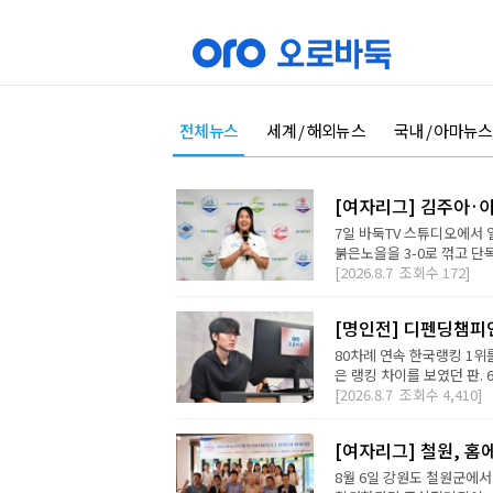
전체뉴스
세계 / 해외뉴스
국내 / 아마뉴스
[여자리그] 김주아·이
7일 바둑TV 스튜디오에서
붉은노을을 3-0로 꺾고 단독
[2026.8.7
조회수
172]
[명인전] 디펜딩챔피
80차례 연속 한국랭킹 1위를
은 랭킹 차이를 보였던 판. 
[2026.8.7
조회수
4,410]
[여자리그] 철원, 홈
8월 6일 강원도 철원군에서