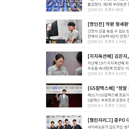
돌입한다. 제3회 부라보콘 
[2026.8.5
조회수
803]
[명인전] 막판 형세
긴장의 끈을 놓을 수 없는 
전에서 강유택 9단이 안정기 
[2026.8.5
조회수
1,940]
[지지옥션배] 김은지,
지난해 19기 지지옥션배 최
우승을 숙녀팀에 안겼다. 이번
[2026.8.5
조회수
8,597]
[GS칼텍스배] “정말
제31기 GS칼텍스배 프로기
S칼텍스 부회장과 김정수 전
[2026.8.4
조회수
7,983]
[챌린지리그] 준PO 
사이버오로가 압도적인 성적