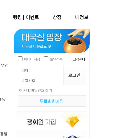
랭킹
|
이벤트
상점
내정보
아이디 저장
보안접속
고객센터
 부안
아이디/비밀번호 찾기
장 많
무료회원가입
 홈팀