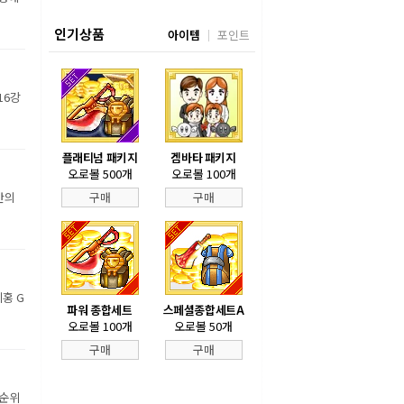
인기상품
아이템
포인트
16강
플래티넘 패키지
겜바타 패키지
오로볼 500개
오로볼 100개
만의
구매
구매
홍 G
파워 종합세트
스페셜종합세트A
오로볼 100개
오로볼 50개
구매
구매
 순위