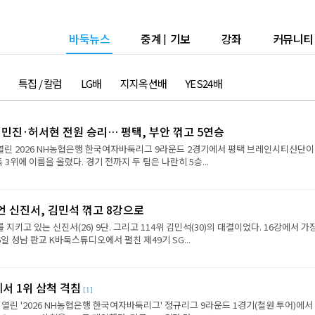
바둑뉴스
중계
|
기보
강좌
커뮤니티
특집 / 칼럼
LG배
지지옥션배
YES24배
민진·허서현 전원 승리… 평택, 부안 꺾고 5연승
 열린 2026 NH농협은행 한국여자바둑리그 9라운드 2경기에서 평택 브레인시티산단이
 3위에 이름을 올렸다. 경기 전까지 두 팀은 나란히 5승...
언 신진서, 김민석 꺾고 8강으로
 지키고 있는 신진서(26) 9단. 그리고 114위 김민석(30)의 대결이었다. 16강에서 가
6일 성남 판교 K바둑스튜디오에서 펼친 제49기 SG...
에서 1위 삼척 격침
[1]
 열린 '2026 NH농협은행 한국여자바둑리그' 정규리그 9라운드 1경기(철원 투어)에서