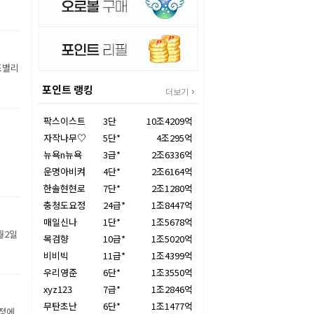
조별리
포인트 랭킹
더보기
팍스이스트
3단
10조4209억
자작나무♡
5단*
4조295억
뉴욕n뉴욕
3급*
2조6336억
운명아비켜
4단*
2조6164억
한솔현현로
7단*
2조1280억
충청도요정
24급*
1조8447억
매일신나
1단*
1조5678억
월2일
목검향
10급*
1조5020억
비비빅
11급*
1조4399억
우리영준
6단*
1조3550억
xyz123
7급*
1조2846억
무탄초난
6단*
1조1477억
장정에