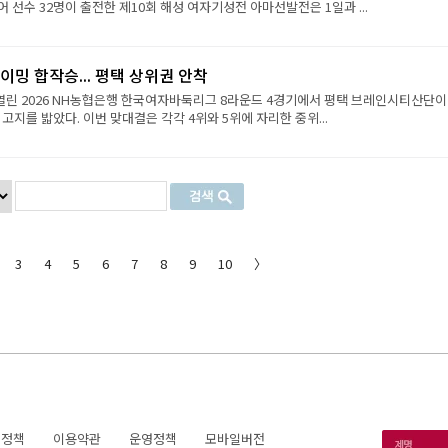
 선수 32명이 출전한 제10회 해성 여자기성전 아마선발전은 1일과 ...
이밍 합작승... 평택 상위권 안착
열린 2026 NH농협은행 한국여자바둑리그 8라운드 4경기에서 평택 브레인시티산단이
 고지를 밟았다. 이번 맞대결은 각각 4위와 5위에 자리한 중위...
3
4
5
6
7
8
9
10
〉
호정책
이용약관
운영정책
모바일버전