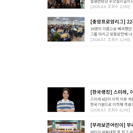
철원한탄강 주상절리길이 H2 D
[2026.8.6
조회수
2,593]
[충암프로암리그] 2
36명의 이름으로 빼곡했던 
그를 마치고 왕중왕전에 나설 
[2026.8.5
조회수
3,340]
[한국랭킹] 스미레, 
스미레 6단이 이적 이후 처
한국기원으로 이적해 객원기사
[2026.8.5
조회수
8,341]
[부라보콘어린이] 부
어린이 바둑대회 중 최고 