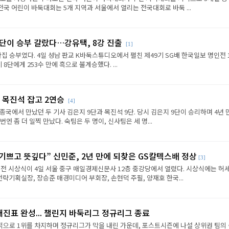
전국 어린이 바둑대회는 5개 지역과 서울에서 열리는 전국대회로 바둑 ...
판단이 승부 갈랐다…강유택, 8강 진출
[1]
반집 승부였다. 4일 성남 판교 K바둑스튜디오에서 펼친 제49기 SG배 한국일보 명인전 
8단에게 253수 만에 흑으로 불계승했다. ...
 목진석 잡고 2연승
[4]
종국에서 만났던 두 기사 김은지 9단과 목진석 9단. 당시 김은지 9단이 승리하며 4년 
엔 좀 더 일찍 만났다. 숙팀은 두 명이, 신사팀은 세 명...
 기쁘고 뜻깊다” 신민준, 2년 만에 되찾은 GS칼텍스배 정상
[3]
전 시상식이 4일 서울 중구 매일경제신문사 12층 중강당에서 열렸다. 시상식에는 허세
략기획실장, 장승준 매경미디어 부회장, 손현덕 주필, 양재호 한국...
대진표 완성... 챌린지 바둑리그 정규리그 종료
으로 1위를 차지하며 정규리그가 막을 내린 가운데, 포스트시즌에 나설 상위권 팀의