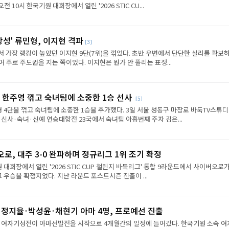
전 10시 한국기원 대회장에서 열린 '2026 STIC CU...
상성' 류민형, 이지현 격파
[3]
에서 가장 랭킹이 높았던 이지현 9단(7위)을 꺾었다. 초반 우변에서 단단한 실리를 확보
 주로 주도권을 지는 쪽이었다. 이지현은 뭔가 안 풀리는 표정...
 한주영 꺾고 숙녀팀에 소중한 1승 선사
[5]
 4단을 꺾고 숙녀팀에 소중한 1승을 추가했다. 3일 서울 성동구 마장로 바둑TV스튜
 신사·숙녀·신예 연승대항전 23국에서 숙녀팀 아홉번째 주자 김은...
로, 대주 3-0 완파하며 정규리그 1위 조기 확정
원 대회장에서 열린 '2026 STIC CUP 챌린지 바둑리그' 통합 9라운드에서 사이버오로가
그 우승을 확정지었다. 지난 라운드 포스트시즌 진출이 ...
·정지율·박성윤·채현기 아마 4명, 프로예선 진출
성 여자기성전이 아마선발전을 시작으로 4개월간의 일정에 들어갔다. 한국기원 소속 여