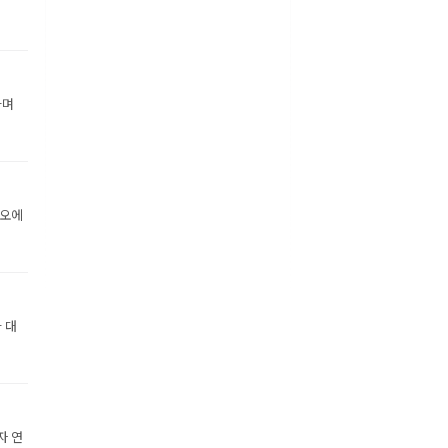
하며
디오에
 대
자 연