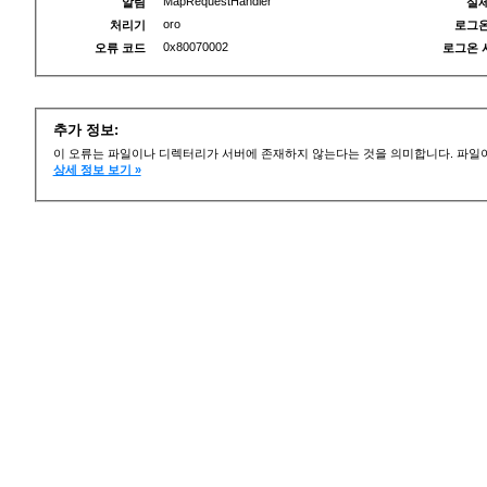
MapRequestHandler
알림
실제
oro
처리기
로그온
0x80070002
오류 코드
로그온 
추가 정보:
이 오류는 파일이나 디렉터리가 서버에 존재하지 않는다는 것을 의미합니다. 파일이
상세 정보 보기 »