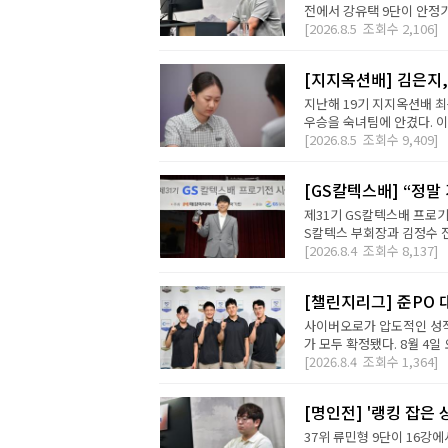
전에서 강유택 9단이 안정기 
[2026.8.5
조회수
2,106]
[지지옥션배] 김은지,
지난해 19기 지지옥션배 최
우승을 숙녀팀에 안겼다. 이번
[2026.8.5
조회수
9,409]
[GS칼텍스배] “정말
제31기 GS칼텍스배 프로기
S칼텍스 부회장과 김정수 전
[2026.8.4
조회수
8,137]
[챌린지리그] 준PO 
사이버오로가 압도적인 성적
가 모두 확정됐다. 8월 4일 오
[2026.8.4
조회수
1,364]
[명인전] '랭킹 잡은 
37위 류민형 9단이 16강