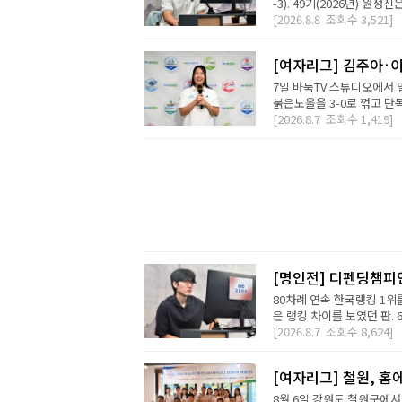
-3). 49기(2026년) 원성
[2026.8.8
조회수
3,521]
[여자리그] 김주아·이
7일 바둑TV 스튜디오에서
붉은노을을 3-0로 꺾고 단독
[2026.8.7
조회수
1,419]
[명인전] 디펜딩챔피
80차례 연속 한국랭킹 1위를
은 랭킹 차이를 보였던 판. 
[2026.8.7
조회수
8,624]
[여자리그] 철원, 홈
8월 6일 강원도 철원군에서