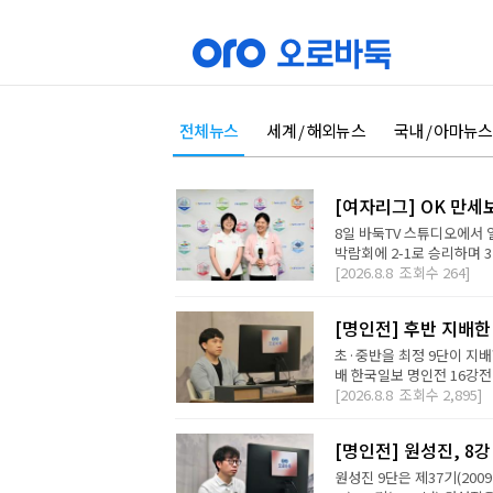
전체뉴스
세계 / 해외뉴스
국내 / 아마뉴스
[여자리그] OK 만세
8일 바둑TV 스튜디오에서 
박람회에 2-1로 승리하며 3
[2026.8.8
조회수
264]
[명인전] 후반 지배한
초·중반을 최정 9단이 지배
배 한국일보 명인전 16강전에
[2026.8.8
조회수
2,895]
[명인전] 원성진, 8
원성진 9단은 제37기(200