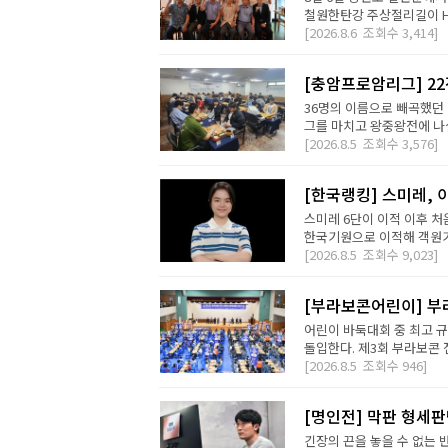
철원한탄강 주상절리길이 H2 D
[2026.8.6
조회수
3,414]
[충암프로암리그] 2
36명의 이름으로 빼곡했던 
그를 마치고 왕중왕전에 나설 
[2026.8.5
조회수
3,576]
[한국랭킹] 스미레, 
스미레 6단이 이적 이후 처
한국기원으로 이적해 객원기사
[2026.8.5
조회수
9,023]
[부라보콘어린이] 부
어린이 바둑대회 중 최고 
돌입한다. 제3회 부라보콘 
[2026.8.5
조회수
946]
[명인전] 막판 형세
긴장의 끈을 놓을 수 없는 