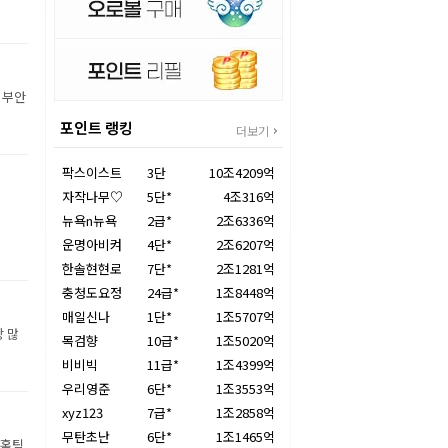
 부안
포인트 랭킹
더보기
팍스이스트
3단
10조4209억
자작나무♡
5단*
4조316억
뉴욕n뉴욕
2급*
2조6336억
운명아비켜
4단*
2조6207억
한솔현현로
7단*
2조1281억
충청도요정
24급*
1조8448억
매일신나
1단*
1조5707억
장 많
목검향
10급*
1조5020억
비비빅
11급*
1조4399억
우리영준
6단*
1조3553억
xyz123
7급*
1조2858억
무탄초난
6단*
1조1465억
 홈팀