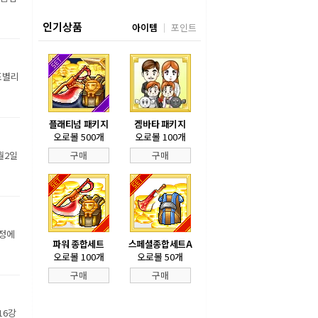
인기상품
아이템
포인트
조별리
플래티넘 패키지
겜바타 패키지
오로볼 500개
오로볼 100개
월2일
구매
구매
장정에
파워 종합세트
스페셜종합세트A
오로볼 100개
오로볼 50개
구매
구매
16강