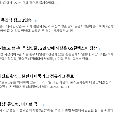
8단에게 253수 만에 흑으로 불계승했다. ...
 목진석 잡고 2연승
[4]
종국에서 만났던 두 기사 김은지 9단과 목진석 9단. 당시 김은지 9단이 승리하며 4년 
엔 좀 더 일찍 만났다. 숙팀은 두 명이, 신사팀은 세 명...
 기쁘고 뜻깊다” 신민준, 2년 만에 되찾은 GS칼텍스배 정상
[3]
전 시상식이 4일 서울 중구 매일경제신문사 12층 중강당에서 열렸다. 시상식에는 허세
략기획실장, 장승준 매경미디어 부회장, 손현덕 주필, 양재호 한국...
대진표 완성... 챌린지 바둑리그 정규리그 종료
으로 1위를 차지하며 정규리그가 막을 내린 가운데, 포스트시즌에 나설 상위권 팀의
전 10시 한국기원 대회장에서 열린 '2026 STIC CU...
상성' 류민형, 이지현 격파
[3]
에서 가장 랭킹이 높았던 이지현 9단(7위)을 꺾었다. 초반 우변에서 단단한 실리를 확보