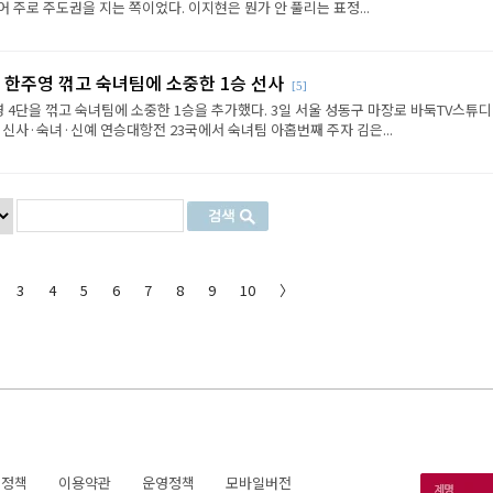
 주로 주도권을 지는 쪽이었다. 이지현은 뭔가 안 풀리는 표정...
 한주영 꺾고 숙녀팀에 소중한 1승 선사
[5]
 4단을 꺾고 숙녀팀에 소중한 1승을 추가했다. 3일 서울 성동구 마장로 바둑TV스튜
 신사·숙녀·신예 연승대항전 23국에서 숙녀팀 아홉번째 주자 김은...
3
4
5
6
7
8
9
10
〉
호정책
이용약관
운영정책
모바일버전