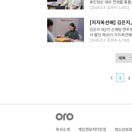
류민형은 대국 전체를 통틀어
[2026.8.4
조회수
3,431]
[지지옥션배] 김은지,
김은지 9단이 신예팀 한주영
서 펼친 제20기 지지옥션배
[2026.8.3
조회수
6,740]
〈
1
2
회사소개
개인정보처리방침
청소년보