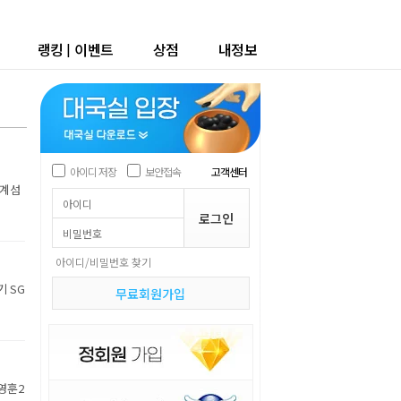
랭킹
|
이벤트
상점
내정보
아이디 저장
보안접속
고객센터
세계섬
아이디/비밀번호 찾기
기 SG
무료회원가입
박영훈2