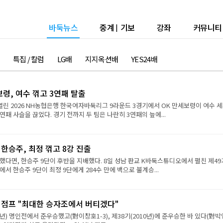
바둑뉴스
중계
|
기보
강좌
커뮤니티
특집 / 칼럼
LG배
지지옥션배
YES24배
보령, 여수 꺾고 3연패 탈출
열린 2026 NH농협은행 한국여자바둑리그 9라운드 3경기에서 OK 만세보령이 여수 
연패 사슬을 끊었다. 경기 전까지 두 팀은 나란히 3연패의 늪에...
 한승주, 최정 꺾고 8강 진출
했다면, 한승주 9단이 후반을 지배했다. 8일 성남 판교 K바둑스튜디오에서 펼친 제49
서 한승주 9단이 최정 9단에게 284수 만에 백으로 불계승...
강 점프 "최대한 승자조에서 버티겠다"
9년) 명인전에서 준우승했고(對이창호1-3), 제38기(2010년)에 준우승한 바 있다(對