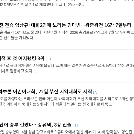
REAM 삼척을 2-1로 제압했다. 리그 1, 2위가 맞...
2전 전승 임상규·대회2연패 노리는 김다빈…왕중왕전 16강 7일부터
순위표가 16명으로 줄었다. 지난 4월 시작한 2026 충암프로암리그가 7월 말 두번째 
선수들을 가려냈다. ...
이적 후 첫 여자랭킹 3위
[3]
음으로 국내여자 랭킹 3위에 올랐다. 스미레는 일본기원 소속으로 활동하다 2024년 3
로 활동하고 있다. ...
라보콘 어린이대회, 22일 부산 지역대회로 시작
[2]
규모를 자랑하는 부라보콘 전국 어린이 바둑대회가 부산 지역대회를 시작으로 3개월 
전국 어린이 바둑대회는 5개 지역과 서울에서 열리는 전국대회로 바둑 ...
판단이 승부 갈랐다…강유택, 8강 진출
[1]
반집 승부였다. 4일 성남 판교 K바둑스튜디오에서 펼친 제49기 SG배 한국일보 명인전 