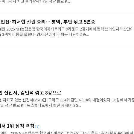
진은 어디까지 치고 올라갈까? 7일 성남 판교 K...
민진·허서현 전원 승리… 평택, 부안 꺾고 5연승
 열린 2026 NH농협은행 한국여자바둑리그 9라운드 2경기에서 평택 브레인시티산단이
 3위에 이름을 올렸다. 경기 전까지 두 팀은 나란히 5승...
언 신진서, 김민석 꺾고 8강으로
 지키고 있는 신진서(26) 9단. 그리고 114위 김민석(30)의 대결이었다. 16강에서 가
6일 성남 판교 K바둑스튜디오에서 펼친 제49기 SG...
에서 1위 삼척 격침
[1]
 열린 '2026 NH농협은행 한국여자바둑리그' 정규리그 9라운드 1경기(철원 투어)에서