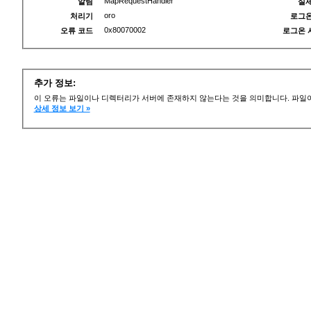
MapRequestHandler
알림
실제
oro
처리기
로그온
0x80070002
오류 코드
로그온 
추가 정보:
이 오류는 파일이나 디렉터리가 서버에 존재하지 않는다는 것을 의미합니다. 파일이
상세 정보 보기 »