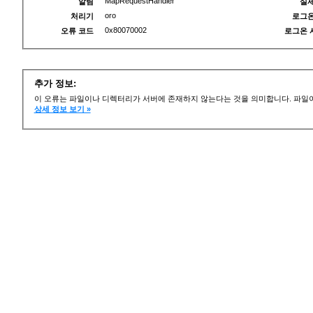
MapRequestHandler
알림
실제
oro
처리기
로그온
0x80070002
오류 코드
로그온 
추가 정보:
이 오류는 파일이나 디렉터리가 서버에 존재하지 않는다는 것을 의미합니다. 파일이
상세 정보 보기 »