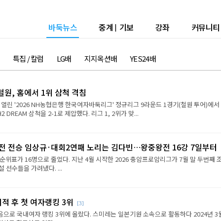
바둑뉴스
중계
|
기보
강좌
커뮤니티
특집 / 칼럼
LG배
지지옥션배
YES24배
원, 홈에서 1위 삼척 격침
 열린 '2026 NH농협은행 한국여자바둑리그' 정규리그 9라운드 1경기(철원 투어)에서
REAM 삼척을 2-1로 제압했다. 리그 1, 2위가 맞...
2전 전승 임상규·대회2연패 노리는 김다빈…왕중왕전 16강 7일부터
순위표가 16명으로 줄었다. 지난 4월 시작한 2026 충암프로암리그가 7월 말 두번째 
선수들을 가려냈다. ...
이적 후 첫 여자랭킹 3위
[3]
음으로 국내여자 랭킹 3위에 올랐다. 스미레는 일본기원 소속으로 활동하다 2024년 3