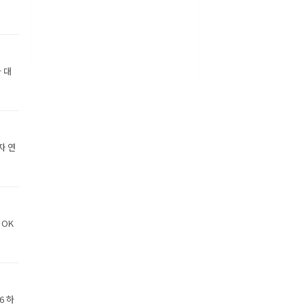
 대
자 연
 OK
6 하