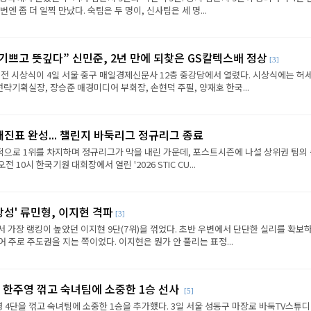
엔 좀 더 일찍 만났다. 숙팀은 두 명이, 신사팀은 세 명...
 기쁘고 뜻깊다” 신민준, 2년 만에 되찾은 GS칼텍스배 정상
[3]
전 시상식이 4일 서울 중구 매일경제신문사 12층 중강당에서 열렸다. 시상식에는 허세
략기획실장, 장승준 매경미디어 부회장, 손현덕 주필, 양재호 한국...
대진표 완성... 챌린지 바둑리그 정규리그 종료
으로 1위를 차지하며 정규리그가 막을 내린 가운데, 포스트시즌에 나설 상위권 팀의
전 10시 한국기원 대회장에서 열린 '2026 STIC CU...
상성' 류민형, 이지현 격파
[3]
에서 가장 랭킹이 높았던 이지현 9단(7위)을 꺾었다. 초반 우변에서 단단한 실리를 확보
 주로 주도권을 지는 쪽이었다. 이지현은 뭔가 안 풀리는 표정...
 한주영 꺾고 숙녀팀에 소중한 1승 선사
[5]
 4단을 꺾고 숙녀팀에 소중한 1승을 추가했다. 3일 서울 성동구 마장로 바둑TV스튜