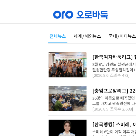
전체뉴스
세계 / 해외뉴스
국내 / 아마뉴스
[한국여자바둑리그] 철
8월 6일 강원도 철원군에서
철원한탄강 주상절리길이 H2 D
[2026.8.6
조회수
473]
[충암프로암리그] 2
36명의 이름으로 빼곡했던 
그를 마치고 왕중왕전에 나설 
[2026.8.5
조회수
2,688]
[한국랭킹] 스미레, 
스미레 6단이 이적 이후 처