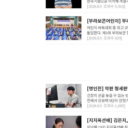
한국기원으로 이적해 객원기사
[2026.8.5
조회수
5,916]
[부라보콘어린이] 부
어린이 바둑대회 중 최고 
돌입한다. 제3회 부라보콘 
[2026.8.5
조회수
639]
[명인전] 막판 형세
긴장의 끈을 놓을 수 없는 
전에서 강유택 9단이 안정기 
[2026.8.5
조회수
1,685]
[지지옥션배] 김은지,
지난해 19기 지지옥션배 최