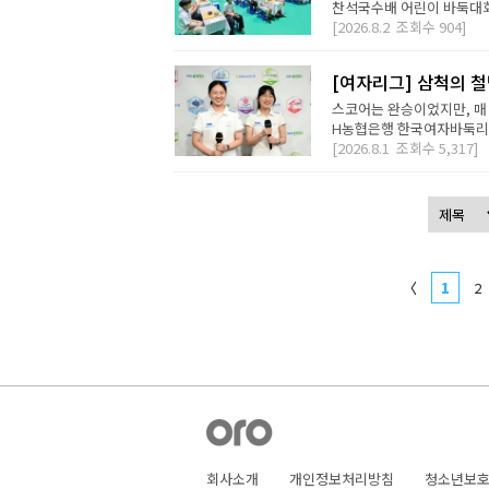
찬석국수배 어린이 바둑대회는
[2026.8.2
조회수
904]
[여자리그] 삼척의 철
스코어는 완승이었지만, 매 
H농협은행 한국여자바둑리그 
[2026.8.1
조회수
5,317]
〈
1
2
회사소개
개인정보처리방침
청소년보