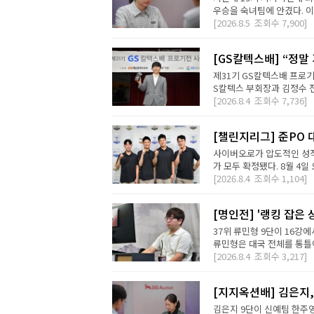
우승을 숙녀팀에 안겼다. 이번
[2026.8.5
조회수
7,900]
[GS칼텍스배] “정말
제31기 GS칼텍스배 프로기
S칼텍스 부회장과 김정수 전
[2026.8.4
조회수
7,736]
[챌린지리그] 준PO 
사이버오로가 압도적인 성적
가 모두 확정됐다. 8월 4일 오
[2026.8.4
조회수
1,104]
[명인전] '랭킹 잡은 
37위 류민형 9단이 16강
류민형은 대국 전체를 통틀어
[2026.8.4
조회수
3,217]
[지지옥션배] 김은지,
김은지 9단이 신예팀 한주영