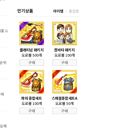
인기상품
아이템
포인트
홍 G
플래티넘 패키지
겜바타 패키지
오로볼 500개
오로볼 100개
 순위
구매
구매
하며
파워 종합세트
스페셜종합세트A
오로볼 100개
오로볼 50개
구매
구매
디오에