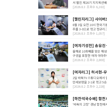
서 펼친 제20기 지지옥션배
[2026.8.3
조회수
6,163]
[챌린지리그] 사이버오
8월 3일 오전 10시 한국기
주를 3-0으로 꺾고 정규리
[2026.8.3
조회수
1,057]
[여자기성전] 송유진
올해로 10회째를 맞은 해
구생을 포함한 여자 아마추어
[2026.8.2
조회수
2,800]
[여자리그] 허서현-우
2일 바둑TV 스튜디오에서 
만세보령을 2-1로 꺾고 5승
[2026.8.2
조회수
2,228]
[하찬석국수배] 합천
‘바둑의 고장’ 경남 합천에