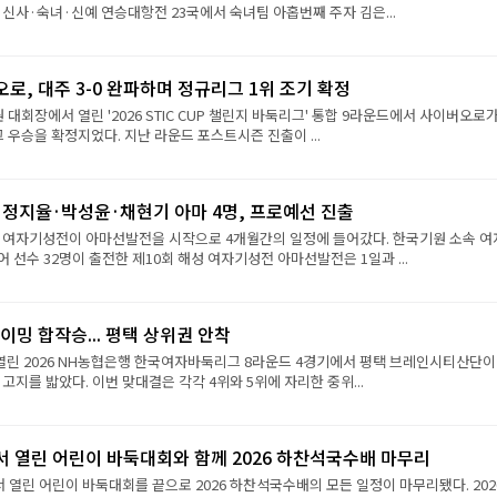
 신사·숙녀·신예 연승대항전 23국에서 숙녀팀 아홉번째 주자 김은...
로, 대주 3-0 완파하며 정규리그 1위 조기 확정
원 대회장에서 열린 '2026 STIC CUP 챌린지 바둑리그' 통합 9라운드에서 사이버오로가
그 우승을 확정지었다. 지난 라운드 포스트시즌 진출이 ...
·정지율·박성윤·채현기 아마 4명, 프로예선 진출
성 여자기성전이 아마선발전을 시작으로 4개월간의 일정에 들어갔다. 한국기원 소속 여
 선수 32명이 출전한 제10회 해성 여자기성전 아마선발전은 1일과 ...
이밍 합작승... 평택 상위권 안착
열린 2026 NH농협은행 한국여자바둑리그 8라운드 4경기에서 평택 브레인시티산단이
 고지를 밟았다. 이번 맞대결은 각각 4위와 5위에 자리한 중위...
서 열린 어린이 바둑대회와 함께 2026 하찬석국수배 마무리
서 열린 어린이 바둑대회를 끝으로 2026 하찬석국수배의 모든 일정이 마무리됐다. 202