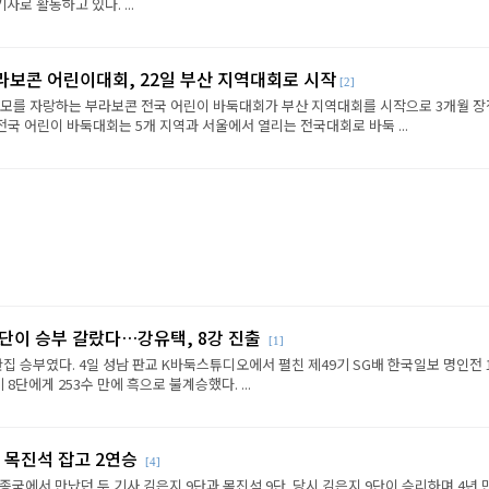
로 활동하고 있다. ...
라보콘 어린이대회, 22일 부산 지역대회로 시작
[2]
규모를 자랑하는 부라보콘 전국 어린이 바둑대회가 부산 지역대회를 시작으로 3개월 
전국 어린이 바둑대회는 5개 지역과 서울에서 열리는 전국대회로 바둑 ...
판단이 승부 갈랐다…강유택, 8강 진출
[1]
반집 승부였다. 4일 성남 판교 K바둑스튜디오에서 펼친 제49기 SG배 한국일보 명인전 
8단에게 253수 만에 흑으로 불계승했다. ...
 목진석 잡고 2연승
[4]
종국에서 만났던 두 기사 김은지 9단과 목진석 9단. 당시 김은지 9단이 승리하며 4년 