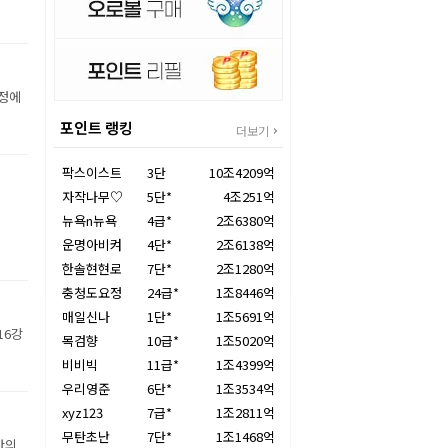
장정에
포인트 랭킹
더보기
팍스이스트
3단
10조4209억
자작나무♡
5단*
4조251억
뉴욕n뉴욕
4급*
2조6380억
운명아비켜
4단*
2조6138억
한솔현현로
7단*
2조1280억
충청도요정
24급*
1조8446억
매일신나
1단*
1조5691억
16강
목검향
10급*
1조5020억
비비빅
11급*
1조4399억
우리영준
6단*
1조3534억
xyz123
7급*
1조2811억
무탄초난
7단*
1조1468억
만의