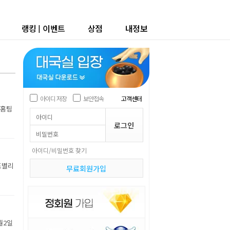
랭킹
|
이벤트
상점
내정보
아이디 저장
보안접속
고객센터
 홈팀
아이디/비밀번호 찾기
조별리
무료회원가입
월2일