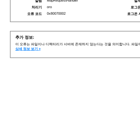
MapRequestHandler
알림
실제
oro
처리기
로그온
0x80070002
오류 코드
로그온 
추가 정보:
이 오류는 파일이나 디렉터리가 서버에 존재하지 않는다는 것을 의미합니다. 파일이
상세 정보 보기 »