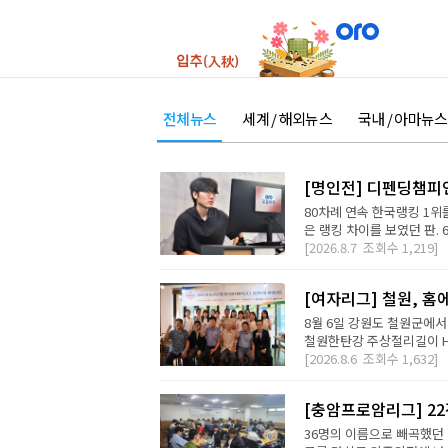
전체뉴스
세계 / 해외뉴스
국내 / 아마뉴스
[명인전] 디펜딩챔피
80차례 연속 한국랭킹 1위를
은 랭킹 차이를 보였던 판. 
[2026.8.7
조회수
1,219]
[여자리그] 철원, 홈
8월 6일 강원도 철원군에서
철원한탄강 주상절리길이 H2 D
[2026.8.6
조회수
1,632]
[충암프로암리그] 2
36명의 이름으로 빼곡했던 