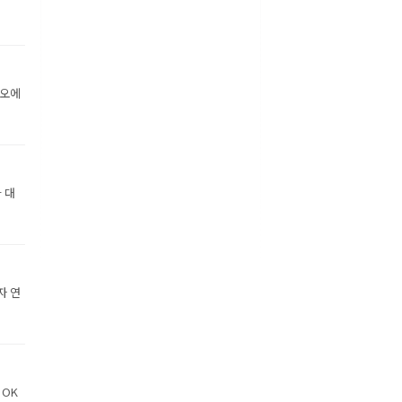
디오에
 대
자 연
 OK