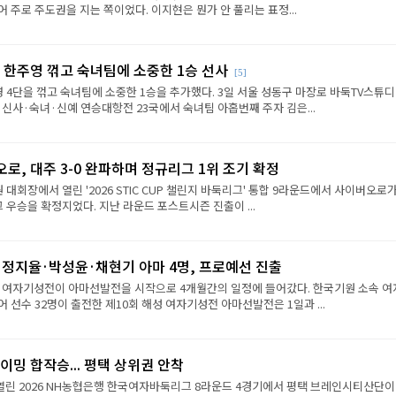
 주로 주도권을 지는 쪽이었다. 이지현은 뭔가 안 풀리는 표정...
 한주영 꺾고 숙녀팀에 소중한 1승 선사
[5]
 4단을 꺾고 숙녀팀에 소중한 1승을 추가했다. 3일 서울 성동구 마장로 바둑TV스튜
 신사·숙녀·신예 연승대항전 23국에서 숙녀팀 아홉번째 주자 김은...
로, 대주 3-0 완파하며 정규리그 1위 조기 확정
원 대회장에서 열린 '2026 STIC CUP 챌린지 바둑리그' 통합 9라운드에서 사이버오로가
그 우승을 확정지었다. 지난 라운드 포스트시즌 진출이 ...
·정지율·박성윤·채현기 아마 4명, 프로예선 진출
성 여자기성전이 아마선발전을 시작으로 4개월간의 일정에 들어갔다. 한국기원 소속 여
 선수 32명이 출전한 제10회 해성 여자기성전 아마선발전은 1일과 ...
이밍 합작승... 평택 상위권 안착
열린 2026 NH농협은행 한국여자바둑리그 8라운드 4경기에서 평택 브레인시티산단이