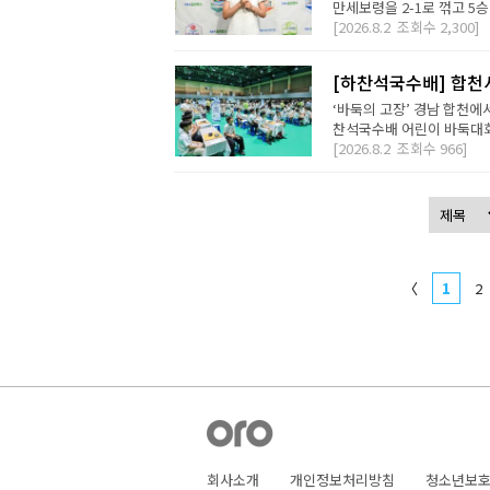
만세보령을 2-1로 꺾고 5승
[2026.8.2
조회수
2,300]
[하찬석국수배] 합천
‘바둑의 고장’ 경남 합천에
찬석국수배 어린이 바둑대회는
[2026.8.2
조회수
966]
〈
1
2
회사소개
개인정보처리방침
청소년보