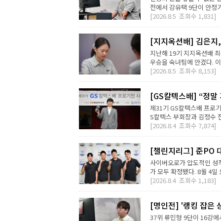
전에서 강유택 9단이 안정기 
[2026.8.5
조회수
1,831]
[지지옥션배] 김은지,
지난해 19기 지지옥션배 최
우승을 숙녀팀에 안겼다. 이번
[2026.8.5
조회수
8,153]
[GS칼텍스배] “정말
제31기 GS칼텍스배 프로기
S칼텍스 부회장과 김정수 전
[2026.8.4
조회수
7,874]
[챌린지리그] 준PO 
사이버오로가 압도적인 성적
가 모두 확정됐다. 8월 4일 오
[2026.8.4
조회수
1,183]
[명인전] '랭킹 잡은 
37위 류민형 9단이 16강