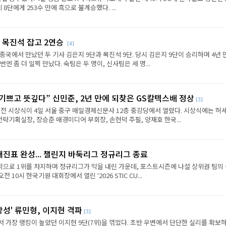
8단에게 253수 만에 흑으로 불계승했다. ...
 목진석 잡고 2연승
[4]
종국에서 만났던 두 기사 김은지 9단과 목진석 9단. 당시 김은지 9단이 승리하며 4년 
엔 좀 더 일찍 만났다. 숙팀은 두 명이, 신사팀은 세 명...
 기쁘고 뜻깊다” 신민준, 2년 만에 되찾은 GS칼텍스배 정상
[3]
전 시상식이 4일 서울 중구 매일경제신문사 12층 중강당에서 열렸다. 시상식에는 허세
략기획실장, 장승준 매경미디어 부회장, 손현덕 주필, 양재호 한국...
대진표 완성... 챌린지 바둑리그 정규리그 종료
으로 1위를 차지하며 정규리그가 막을 내린 가운데, 포스트시즌에 나설 상위권 팀의
전 10시 한국기원 대회장에서 열린 '2026 STIC CU...
상성' 류민형, 이지현 격파
[3]
에서 가장 랭킹이 높았던 이지현 9단(7위)을 꺾었다. 초반 우변에서 단단한 실리를 확보