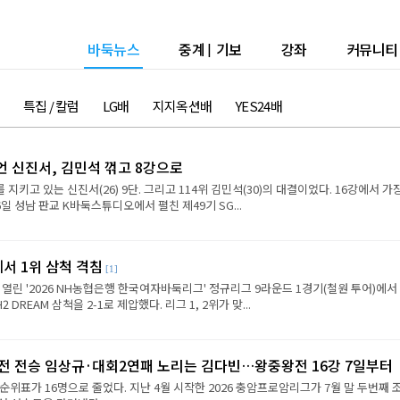
바둑뉴스
중계
|
기보
강좌
커뮤니티
특집 / 칼럼
LG배
지지옥션배
YES24배
언 신진서, 김민석 꺾고 8강으로
 지키고 있는 신진서(26) 9단. 그리고 114위 김민석(30)의 대결이었다. 16강에서 가
6일 성남 판교 K바둑스튜디오에서 펼친 제49기 SG...
에서 1위 삼척 격침
[1]
 열린 '2026 NH농협은행 한국여자바둑리그' 정규리그 9라운드 1경기(철원 투어)에서
REAM 삼척을 2-1로 제압했다. 리그 1, 2위가 맞...
2전 전승 임상규·대회2연패 노리는 김다빈…왕중왕전 16강 7일부터
순위표가 16명으로 줄었다. 지난 4월 시작한 2026 충암프로암리그가 7월 말 두번째 