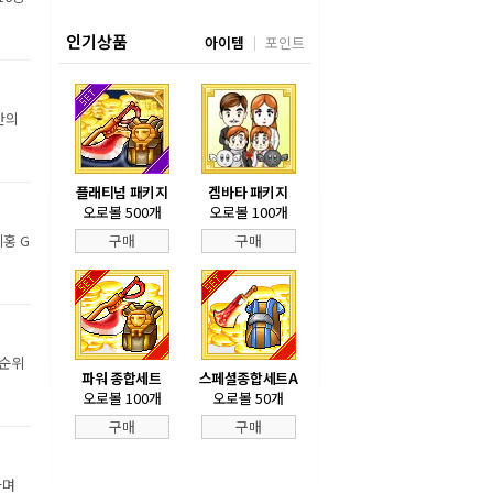
인기상품
아이템
포인트
만의
플래티넘 패키지
겜바타 패키지
오로볼 500개
오로볼 100개
홍 G
구매
구매
 순위
파워 종합세트
스페셜종합세트A
오로볼 100개
오로볼 50개
구매
구매
하며