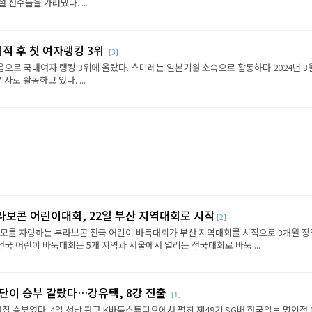
선수들을 가려냈다. ...
이적 후 첫 여자랭킹 3위
[3]
음으로 국내여자 랭킹 3위에 올랐다. 스미레는 일본기원 소속으로 활동하다 2024년 3
로 활동하고 있다. ...
라보콘 어린이대회, 22일 부산 지역대회로 시작
[2]
규모를 자랑하는 부라보콘 전국 어린이 바둑대회가 부산 지역대회를 시작으로 3개월 
전국 어린이 바둑대회는 5개 지역과 서울에서 열리는 전국대회로 바둑 ...
판단이 승부 갈랐다…강유택, 8강 진출
[1]
반집 승부였다. 4일 성남 판교 K바둑스튜디오에서 펼친 제49기 SG배 한국일보 명인전 