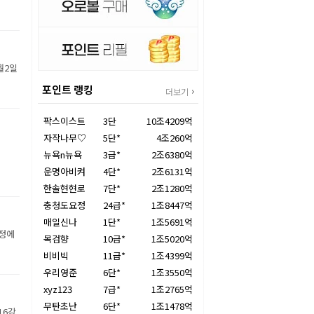
월2일
포인트 랭킹
더보기
팍스이스트
3단
10조4209억
자작나무♡
5단*
4조260억
뉴욕n뉴욕
3급*
2조6380억
운명아비켜
4단*
2조6131억
한솔현현로
7단*
2조1280억
충청도요정
24급*
1조8447억
매일신나
1단*
1조5691억
장정에
목검향
10급*
1조5020억
비비빅
11급*
1조4399억
우리영준
6단*
1조3550억
xyz123
7급*
1조2765억
무탄초난
6단*
1조1478억
16강