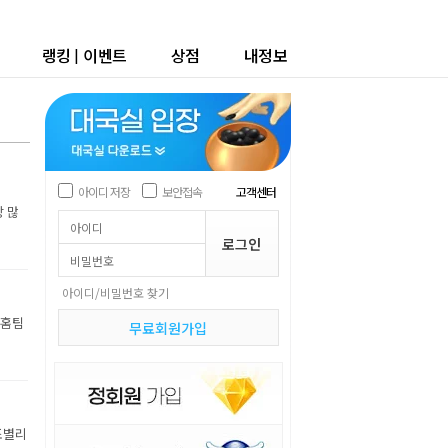
랭킹
|
이벤트
상점
내정보
아이디 저장
보안접속
고객센터
장 많
아이디/비밀번호 찾기
 홈팀
무료회원가입
조별리