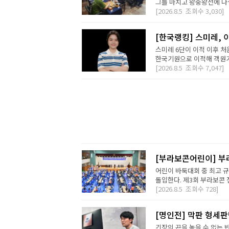
그를 마치고 왕중왕전에 나설 
[2026.8.5
조회수
3,030]
[한국랭킹] 스미레, 
스미레 6단이 이적 이후 처
한국기원으로 이적해 객원기사
[2026.8.5
조회수
7,047]
[부라보콘어린이] 부
어린이 바둑대회 중 최고 
돌입한다. 제3회 부라보콘 
[2026.8.5
조회수
728]
[명인전] 막판 형세
긴장의 끈을 놓을 수 없는 