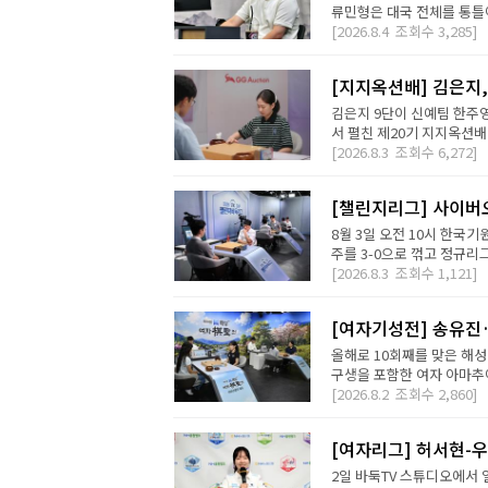
류민형은 대국 전체를 통틀어
[2026.8.4
조회수
3,285]
[지지옥션배] 김은지,
김은지 9단이 신예팀 한주영
서 펼친 제20기 지지옥션배
[2026.8.3
조회수
6,272]
[챌린지리그] 사이버오
8월 3일 오전 10시 한국기
주를 3-0으로 꺾고 정규리
[2026.8.3
조회수
1,121]
[여자기성전] 송유진
올해로 10회째를 맞은 해
구생을 포함한 여자 아마추어
[2026.8.2
조회수
2,860]
[여자리그] 허서현-우
2일 바둑TV 스튜디오에서 