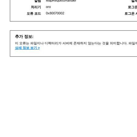
MapRequestHandler
알림
실제
oro
처리기
로그온
0x80070002
오류 코드
로그온 
추가 정보:
이 오류는 파일이나 디렉터리가 서버에 존재하지 않는다는 것을 의미합니다. 파일이
상세 정보 보기 »