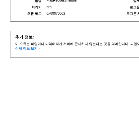
MapRequestHandler
알림
실제
oro
처리기
로그온
0x80070002
오류 코드
로그온 
추가 정보:
이 오류는 파일이나 디렉터리가 서버에 존재하지 않는다는 것을 의미합니다. 파일이
상세 정보 보기 »